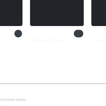
Projected Dreams
Love i
550 ₽
385 
ка
олучение заказа