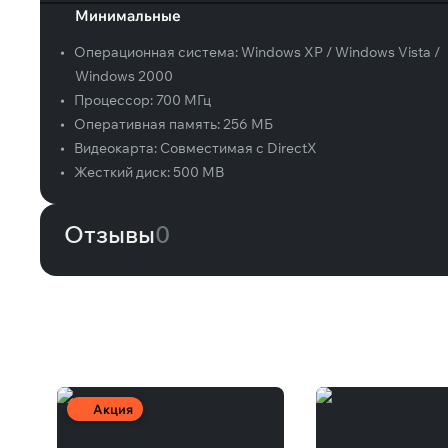
Минимальные
•
Операционная система:
Windows XP / Windows Vista /
Windows 2000
•
Процессор:
700 МГц
•
Оперативная память:
256 MБ
•
Видеокарта:
Совместимая с DirectX
•
Жесткий диск:
500 MB
Отзывы
0
Вам может понравиться
Акция