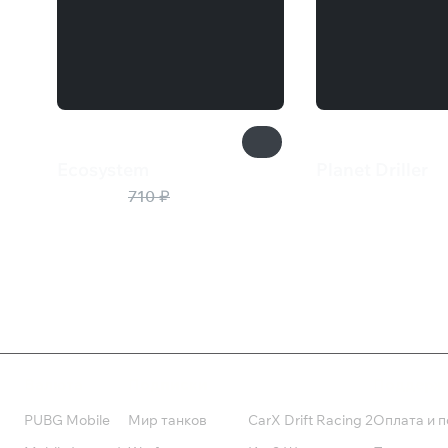
Ecosystem
Planet Driller
284 ₽
59 ₽
710 ₽
Валюта
Подписки
Поддерж
PUBG Mobile
Мир танков
CarX Drift Racing 2
Оплата и п