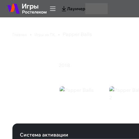
Лаунчер
Papper Balls
Главная
Игры на ПК
Papper Balls
2018
Инди
Казуальная игра
Papper Balls (Steam)
Система активации