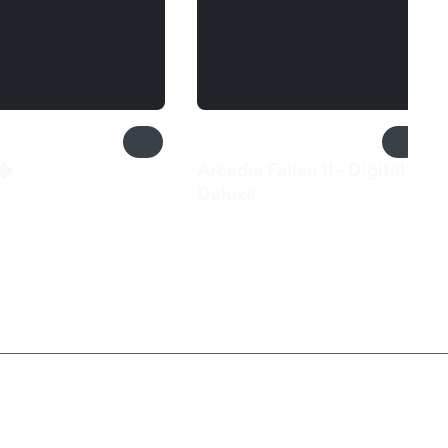
s�
Arcadia Fallen II - Digital
₽
Deluxe
1 490 ₽
Служба поддержки
8 800 1000 800