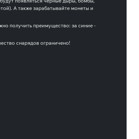
 будут появляться черные дыры, бомбы,
той). А также зарабатывайте монеты и
но получить преимущество: за синие -
чество снарядов ограничено!