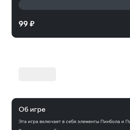
99 ₽
KIBORG - Делюкс Издание
Купить
Об игре
Эта игра включает в себя элементы Пинбола и Па