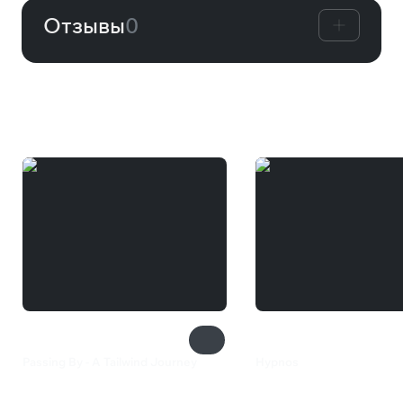
Отзывы
0
Вам может понравиться
Passing By - A Tailwind Journey
Hypnos
385 ₽
851 ₽