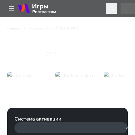
Clockwise
Главная
Игры на ПК
Clockwise
2017
Инди
Приключения
Clockwise (Steam)
Система активации