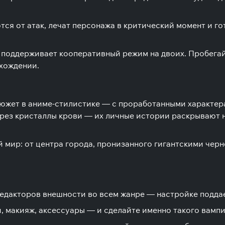
ся от атак, лечат персонажа в критический момент и гот
 поддерживает кооперативный режим на двоих. Пробегай
охождении.
сюжет в аниме-стилистике — с проработанными характе
рез кристаллы крови — их личные истории раскрывают 
мир: от центра города, пронизанного гигантскими чер
 редакторов внешности во всем жанре — настройке подд
и, макияж, аксессуары — и сделайте именно такого вампир