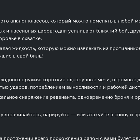
это аналог классов, который можно поменять в любой м
х и пассивных даров: одни усиливают ближний бой, дру
ровье в схватке.
алая жидкость, которую можно извлекать из противнико
чшие в свой билд!
олодного оружия: короткие одноручные мечи, огромные 
тью ударов, потреблением выносливости и рабочей дис
кальное снаряжение ревенанта, одновременно броня и о
ворачивайтесь, парируйте — или атакуйте в спину и пр
 На протяжении всего прохождения рядом с вами будет о