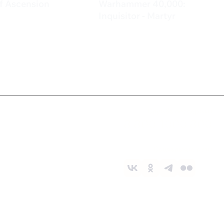
of Ascension
Warhammer 40,000:
₽
Inquisitor - Martyr
4 999 ₽
Служба поддержки
8 800 1000 800
Социальные сети