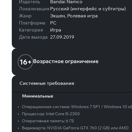
Издатель
Bandai Namco
Локализация
Русский (интерфейс и субтитры)
Жанр
Экшен, Ролевая игра
Платформа
PC
Категория
Игра
Дата выхода
27.09.2019
16+
Возрастное ограничение
Системные требования
Минимальные
•
Операционная система:
Windows 7 SP1 / Windows 10 x
•
Процессор:
Intel Core i5-2300
•
Оперативная память:
6 ГБ
•
Видеокарта:
NVIDIA GeForce GTX 760 (2 GB) или AMD