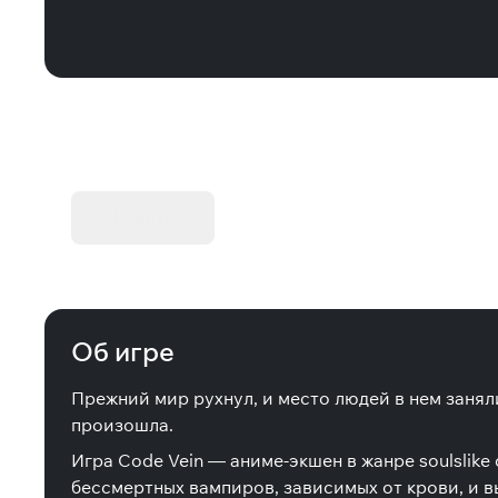
KIBORG - Делюкс Издание
Купить
Об игре
Прежний мир рухнул, и место людей в нем занял
произошла.
Игра Code Vein — аниме-экшен в жанре soulslik
бессмертных вампиров, зависимых от крови, и в