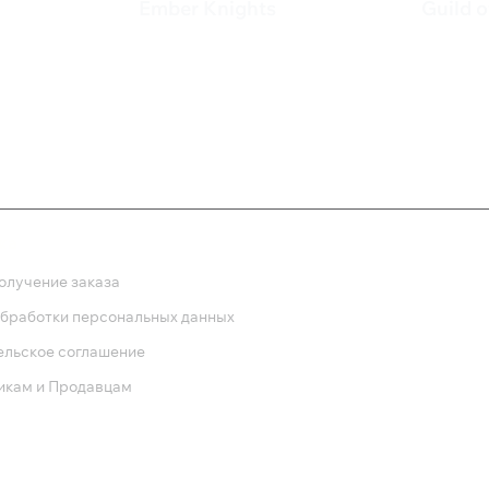
Ember Knights
Guild 
710 ₽
399 
ка
олучение заказа
обработки персональных данных
ельское соглашение
икам и Продавцам