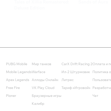
Tales of Xillia Remastered:
Sands of Aura
3 199 ₽
Deluxe Edition
4 279 ₽
Валюта
Подписки
Поддерж
PUBG Mobile
Мир танков
CarX Drift Racing 2
Оплата и п
Mobile Legends
Warface
Ил-2 Штурмовик
Политика 
Apex Legends
Аллоды Онлайн
Литрес
Пользоват
Free Fire
VK Play Cloud
Тариф «Игровой»
Разработч
Pioner
Браузерные игры
Чат
Калибр