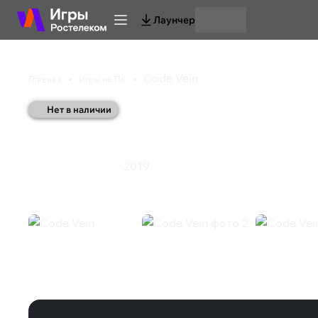
Лаунчер
Code Vein
Главная
Игры на ПК
Нет в наличии
Code Vein
2019
Экшен
Ролевая игра
Code Vein