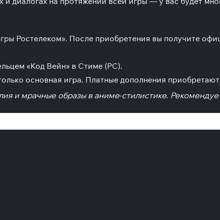
 и диалогах на протяжении всей игры — у вас будет мн
Игры Ростелеком». После приобретения вы получите офи
льцем «Код Вейн» в Стиме (PC).
только основная игра. Платные дополнения приобретают
ия и мрачные образы в аниме-стилистике. Рекомендуетс