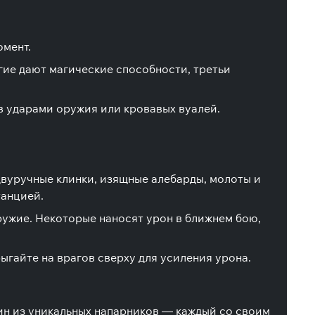
омент.
гие дают магические способности, третьи
в ударами оружия или кровавых вуалей.
двуручные клинки, изящные алебарды, молоты и
танцией.
ружие. Некоторые наносят урон в ближнем бою,
ыгайте на врагов сверху для усиления урона.
дин из уникальных напарников — каждый со своим