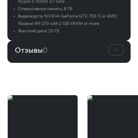
Ryzen 5 1500X 3.7 GHz
•
Оперативная память:
8 ГБ
•
Видеокарта:
NVIDIA GeForce GTX 750 Ti or AMD
Radeon R9 270 with 2 GB VRAM or more
•
Жесткий диск:
20 ГБ
Отзывы
0
Вам может понравиться