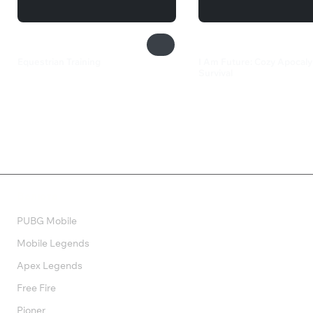
Equestrian Training
I Am Future: Cozy Apocal
Survival
899 ₽
710 ₽
Валюта
PUBG Mobile
Mobile Legends
Apex Legends
Free Fire
Pioner