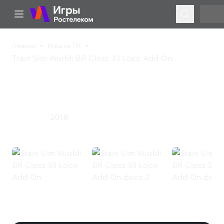
Главная
Игры на ПК
Train Sim World: BR Class 33 Loco Add-On
Train Sim World: BR
Class 33 Loco Add-On
2018
Симулятор
Train Sim World: BR Class 33 Loco
Add-On (Steam)