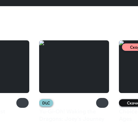
Ско
DLC
Скач
st
Yu-Gi-Oh! Waking the
Choice 
Dragons: Joey’s Journey
Ages
129 ₽