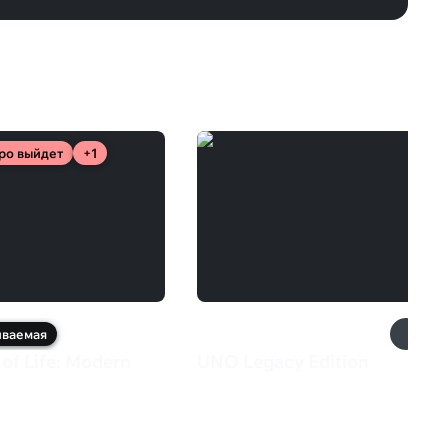
ро выйдет
+1
иваемая
of Life: Modern
UNO Legacy Edition
1 999 ₽