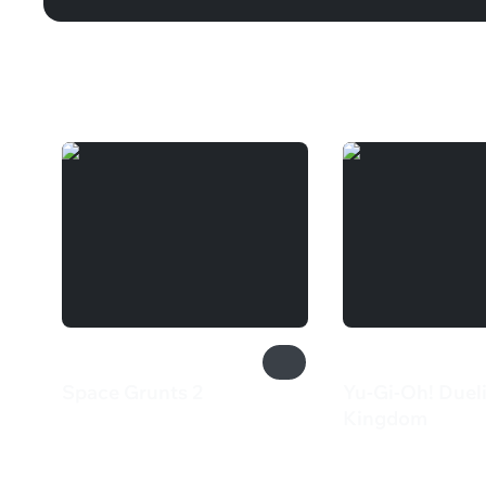
Вам может понравиться
Space Grunts 2
Yu-Gi-Oh! Dueli
545 ₽
Kingdom
129 ₽