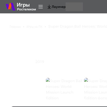
Лаунчер
Super Dragon Ball Heroes: World
Главная
Игры на ПК
Super Dragon Ball He
Launch Edition
2019
Карточная игра
Super Dragon Ball Heroes: World Mi