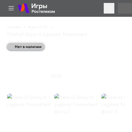
Главная
Игры на ПК
Field of Glory II: Legions Triumphant
Нет в наличии
Field of Glory II: Legions
Triumphant
2018
Симулятор
Стратегия
Field of Glory II: Legions