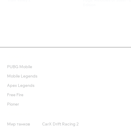
Train Valley 2
Fuga: Melodies of Steel - 
Edition
360 ₽
3 799 ₽
Валюта
PUBG Mobile
Mobile Legends
Apex Legends
Free Fire
Pioner
Подписки
Мир танков
CarX Drift Racing 2