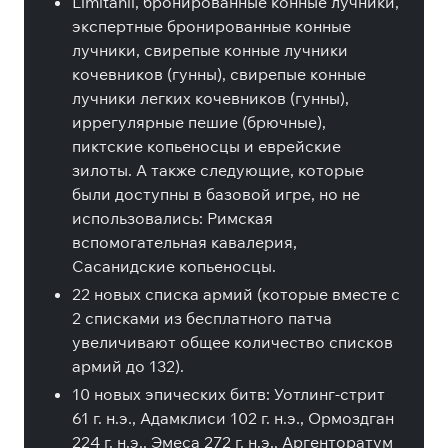
Limitanii, бронированные конные лучники,
экспертные бронированные конные
лучники, свирепые конные лучники
кочевников (гунны), свирепые конные
лучники легких кочевников (гунны),
иррегулярные пешие (брючные),
пиктские копьеносцы и еврейские
зилоты. А также следующие, которые
были доступны в базовой игре, но не
использовались: Римская
вспомогательная кавалерия,
Сасанидские копьеносцы.
22 новых списка армий (которые вместе с
2 списками из бесплатного патча
увеличивают общее количество списков
армий до 132).
10 новых эпических битв: Уотлинг-стрит
61 г. н.э., Адамклиси 102 г. н.э., Ормоздган
224 г. н.э., Эмеса 272 г. н.э., Аргенторатум