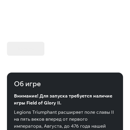
Triumphant
KIBORG - Делюкс Издание
Купить
Об игре
Внимание! Для запуска требуется наличие
игры Field of Glory II.
Legions Triumphant расширяет поле славы II
на пять веков вперед от первого
императора, Августа, до 476 года нашей