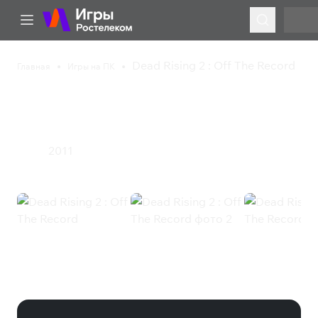
Dead Rising 2 : Off The Record
Главная
Игры на ПК
Dead Rising 2 : Off The
Record
2011
Экшен
Dead Rising 2 : Off The Record
(Steam)