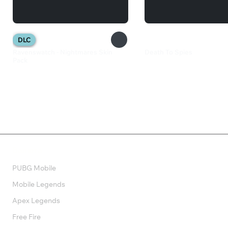
DLC
Ravenswatch - Nightmares Skin
Death To Spies
Pack
240 ₽
200 ₽
Валюта
PUBG Mobile
Mobile Legends
Apex Legends
Free Fire