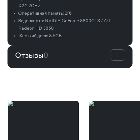
X2 2.2GHz
•
Оперативная память:
2Гб
•
Видеокарта:
NVIDIA GeForce 8800GTS / ATI
Radeon HD 3850
•
Жесткий диск:
8.5GB
Отзывы
0
Вам может понравиться