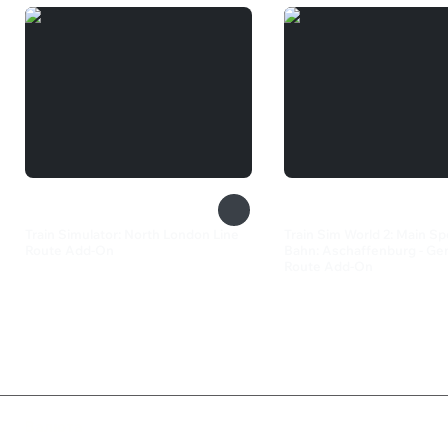
Train Simulator: North London Line
Train Sim World 2: Main Sp
Route Add-On
Bahn: Aschaffenburg - G
Route Add-On
419 ₽
515 ₽
Валюта