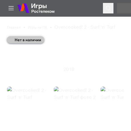
Overcooked! 2 - Surf 'n' Turf
Главная
Игры на ПК
Нет в наличии
Overcooked! 2 - Surf 'n'
Turf
2018
Инди
Казуальная игра
Экшен
Overcooked! 2 - Surf 'n' Turf
(Steam)