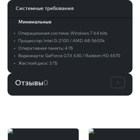
Системные требования
Минимальные
•
Операционная система:
Windows 7 64 bits
•
Процессор:
Intel i3-2100 / AMD A8-5600k
•
Оперативная память:
4 Гб
•
Видеокарта:
GeForce GTX 630 / Radeon HD 6570
•
Жесткий диск:
3 ГБ
Отзывы
0
Вам может понравиться