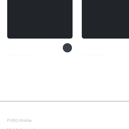
Gnome Light
Tank Assault X
129 ₽
59 ₽
Валюта
PUBG Mobile