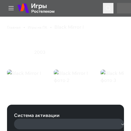
Black Mirror I
Главная
Игры на ПК
Black Mirror I
2003
Приключения
Black Mirror I (Steam)
Система активации