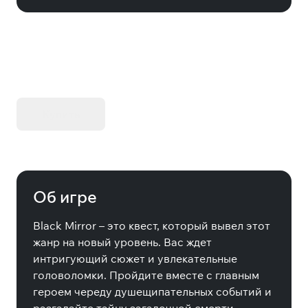
KIBORG - Делюкс Издание
Купить
Об игре
Black Mirror – это квест, который вывел этот
жанр на новый уровень. Вас ждет
интригующий сюжет и увлекательные
головоломки. Пройдите вместе с главным
героем череду душещипательных событий и