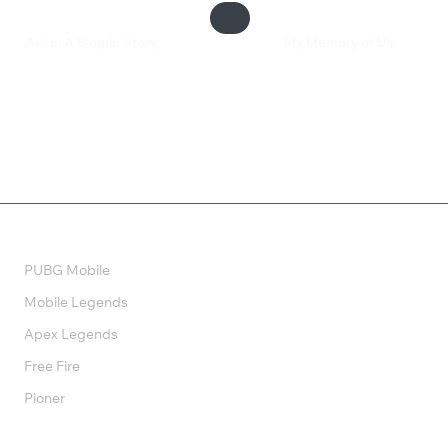
Arise: A Simple Story
My Memory of Us
1 640 ₽
599 ₽
Валюта
PUBG Mobile
Mobile Legends
Apex Legends
Free Fire
Pioner
Подписки