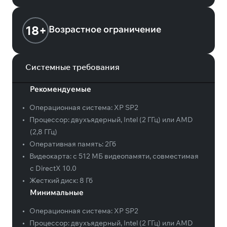
18+
Возрастное ограничение
Системные требования
Рекомендуемые
•
Операционная система:
XP SP2
•
Процессор:
двухъядерный, Intel (2 ГГц) или AMD
(2,8 ГГц)
•
Оперативная память:
2Гб
•
Видеокарта:
с 512 МБ видеопамяти, совместимая
с DirectX 10.0
•
Жесткий диск:
8 Гб
Минимальные
•
Операционная система:
XP SP2
•
Процессор:
двухъядерный, Intel (2 ГГц) или AMD