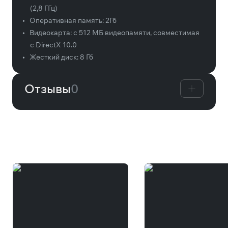
(2,8 ГГц)
•
Оперативная память:
2Гб
•
Видеокарта:
с 512 МБ видеопамяти, совместимая
с DirectX 10.0
•
Жесткий диск:
8 Гб
Отзывы
0
Вам может понравиться