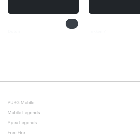
Dotori
Tekken 7
449 ₽
1 199 ₽
Валюта
PUBG Mobile
Mobile Legends
Apex Legends
Free Fire