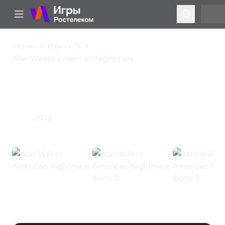
Главная
Игры на ПК
Alan Wakes American Nightmare
Alan Wakes American
Nightmare
2012
Экшен
Alan Wakes American Nightmare
(Steam)