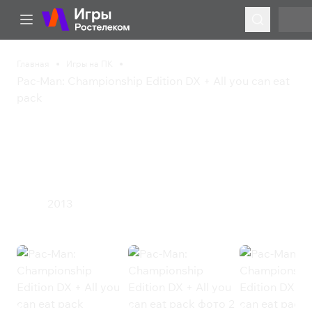
Главная
Игры на ПК
Pac-Man: Championship Edition DX + All you can eat
pack
Pac-Man: Championship
Edition DX + All you can
eat pack
2013
Экшен