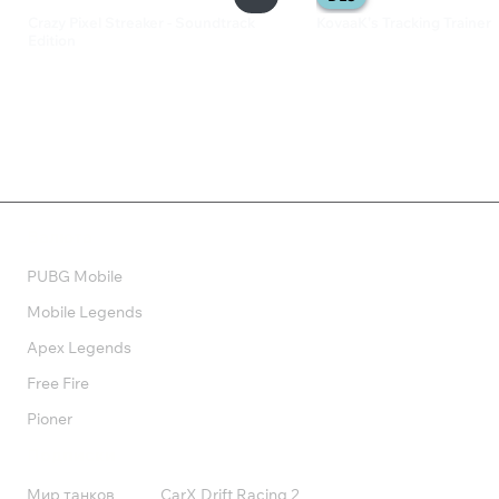
Crazy Pixel Streaker - Soundtrack
KovaaK’s Tracking Trainer
Edition
133 ₽
199 ₽
Валюта
PUBG Mobile
Mobile Legends
Apex Legends
Free Fire
Pioner
Подписки
Мир танков
CarX Drift Racing 2