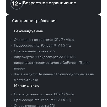
12+
Возрастное ограничение
Системные требования
Рекомендуемые
•
Операционная система:
XP / 7 / Vista
•
Процессор:
Intel Pentium ® IV 1.5 ГГц
•
Оперативная память:
2Гб
•
Видеокарта:
3D видеокарта со 128 МБ
видеопамяти (совместимая с GeForce 4 Ti или
новее)
•
Жесткий диск:
Не менее 5 Гб свободного места на
жестком диске
Минимальные
•
Операционная система:
XP / 7 / Vista
•
Процессор:
Intel Pentium ® IV 1.5 ГГц
•
Оперативная память:
2Гб