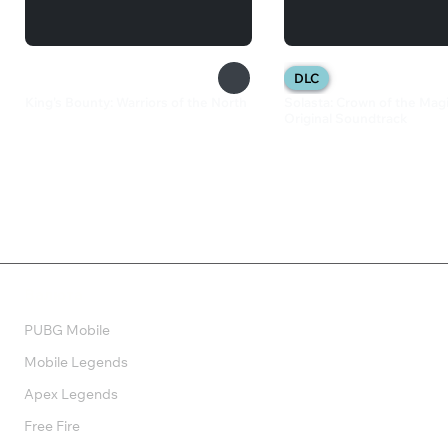
DLC
King's Bounty: Warriors of the North
Solasta: Crown of the Magi
Original Soundtrack
385 ₽
320 ₽
Валюта
PUBG Mobile
Mobile Legends
Apex Legends
Free Fire