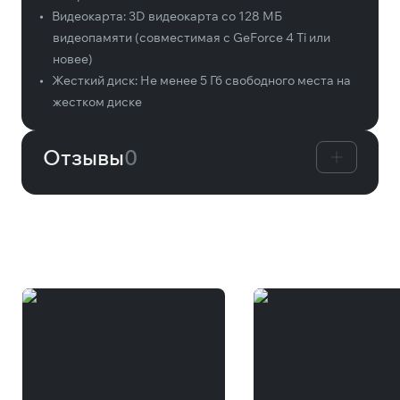
•
Видеокарта:
3D видеокарта со 128 МБ
видеопамяти (совместимая с GeForce 4 Ti или
новее)
•
Жесткий диск:
Не менее 5 Гб свободного места на
жестком диске
Отзывы
0
Вам может понравиться