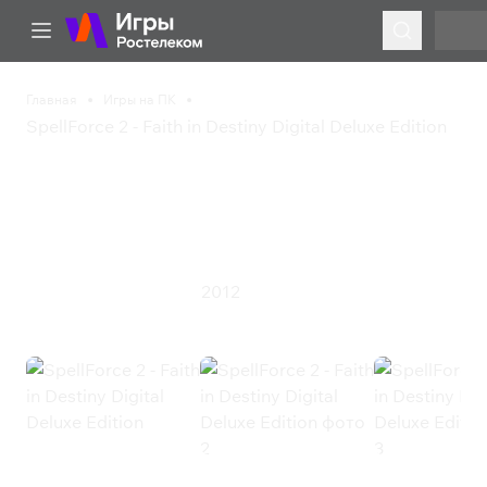
Главная
Игры на ПК
SpellForce 2 - Faith in Destiny Digital Deluxe Edition
SpellForce 2 - Faith in
Destiny Digital Deluxe
Edition
2012
Стратегия
Ролевая игра
SpellForce 2 - Faith in Destiny