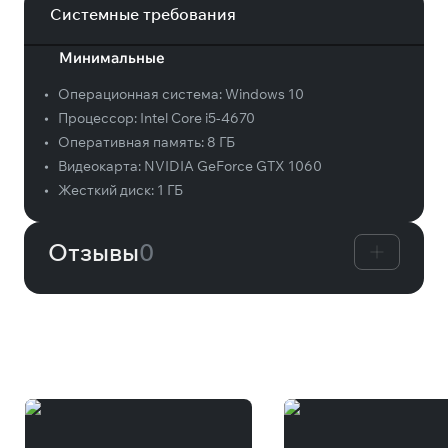
Системные требования
Минимальные
•
Операционная система:
Windows 10
•
Процессор:
Intel Core i5-4670
•
Оперативная память:
8 ГБ
•
Видеокарта:
NVIDIA GeForce GTX 1060
•
Жесткий диск:
1 ГБ
Отзывы
0
Вам может понравиться