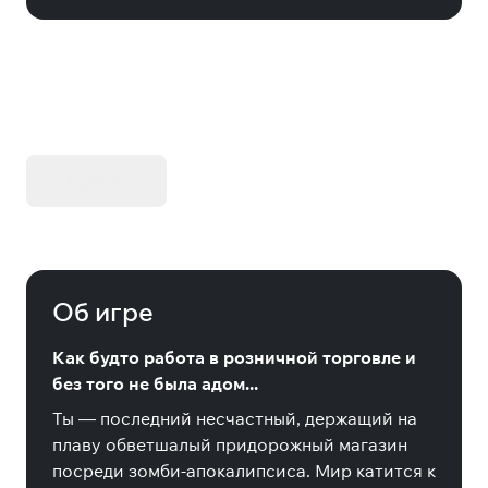
KIBORG - Делюкс Издание
Купить
Об игре
Как будто работа в розничной торговле и
без того не была адом...
Ты — последний несчастный, держащий на
плаву обветшалый придорожный магазин
посреди зомби-апокалипсиса. Мир катится к