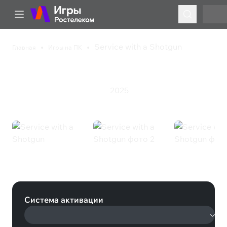
Service with a Shotgun
Главная
Игры на ПК
Service with a Shotgun
2025
Инди
Казуальная игра
Экшен
Service with a Shotgun (Steam)
Система активации