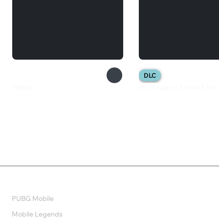
DLC
Masky
Mr. Prepper - Animal Farm
29 ₽
649 ₽
Валюта
PUBG Mobile
Mobile Legends