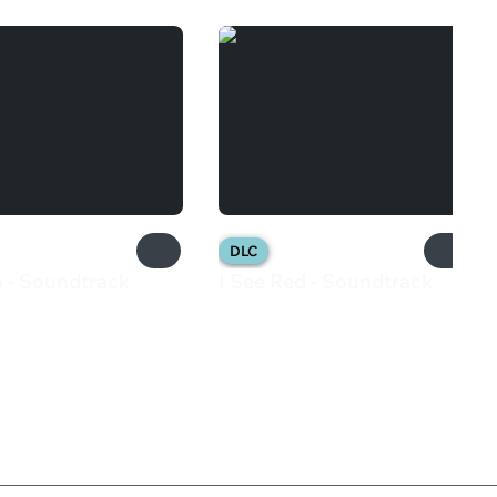
DLC
o - Soundtrack
I See Red - Soundtrack
₽
165 ₽