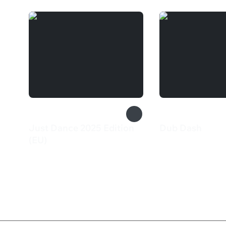
Just Dance 2025 Edition
Dub Dash
200 ₽
(EU)
7 599 ₽