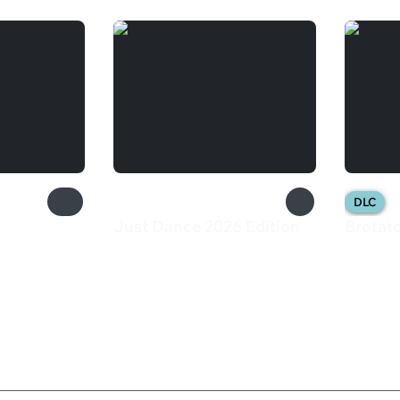
DLC
Just Dance 2026 Edition
Brotat
6 999 ₽
200 