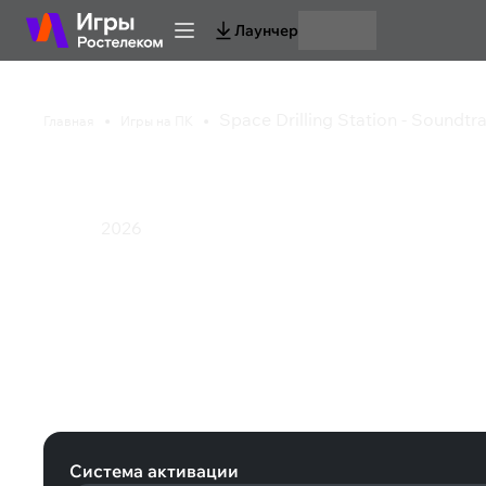
Лаунчер
Space Drilling Station - Soundtr
Главная
Игры на ПК
Space Drilling Statio
2026
Музыка
Space Drilling Station - Soundtrack 
Система активации