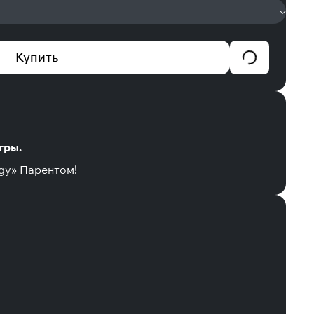
Купить
гры.
ggy» Парентом!