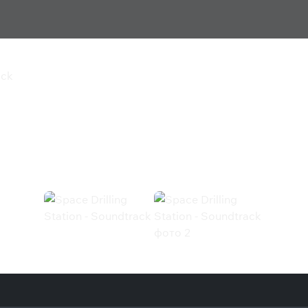
ack
n - Soundtrack
(Steam)