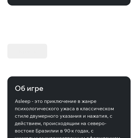
KIBORG - Делюкс Издание
Купить
Об игре
Asleep - это приключение в жанре
психологического ужаса в классическом
стиле двумерного указания и нажатия, с
действием, происходящим на северо-
востоке Бразилии в 90-х годах, с