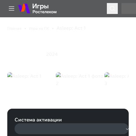
Asleep: Act 1
Главная
Игры на ПК
Asleep: Act 1
2024
Инди
Приключения
Asleep: Act 1 (Steam)
Система активации