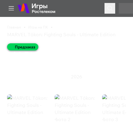
Главная
Игры на ПК
MARVEL Tōkon: Fighting Souls - Ultimate Edition
Предзаказ
MARVEL Tōkon: Fighting
Souls - Ultimate Edition
2026
Казуальная игра
Экшен
Файтинг
MARVEL Tōkon: Fighting Souls -