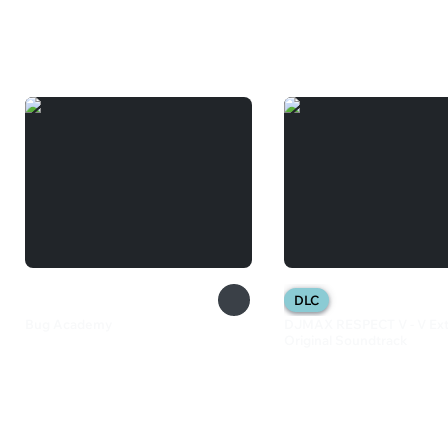
Вам может понравиться
DLC
Bug Academy
DJMAX RESPECT V - V Exte
Original Soundtrack
385 ₽
599 ₽