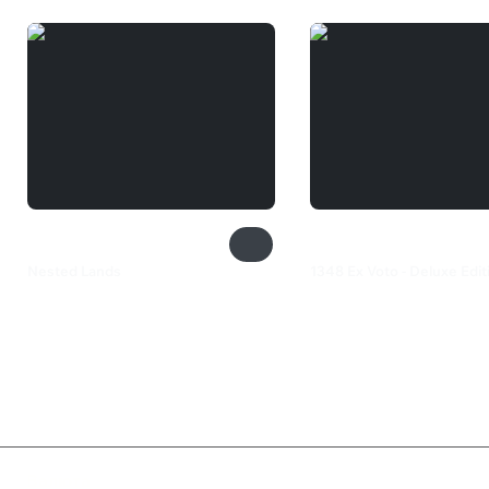
Nested Lands
1348 Ex Voto - Deluxe Edit
549 ₽
1 360 ₽
Валюта