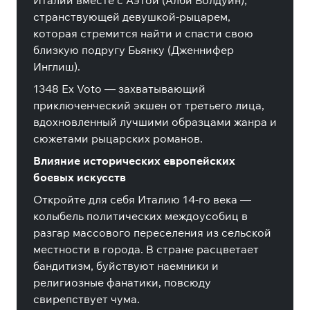
Италии вместе с Аэтой (Алби Болдуин),
странствующей девушкой-рыцарем,
которая стремится найти и спасти свою
близкую подругу Бьянку (Дженнифер
Инглиш).
1348 Ex Voto — захватывающий
приключенческий экшен от третьего лица,
вдохновленный лучшими образцами жанра и
сюжетами рыцарских романов.
Влияние исторических европейских
боевых искусств
Откройте для себя Италию 14-го века —
колыбель политических междоусобиц в
разгар массового переселения из сельской
местности в города. В стране расцветает
бандитизм, буйствуют наемники и
религиозные фанатики, повсюду
свирепствует чума.