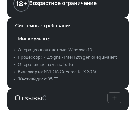
18+
Возрастное ограничение
Системные требования
Минимальные
•
Операционная система:
Windows 10
•
Процессор:
i7 2.5 ghz - Intel 12th gen or equivalent
•
Оперативная память:
16 Гб
•
Видеокарта:
NVIDIA GeForce RTX 3060
•
Жесткий диск:
35 ГБ
Отзывы
0
Вам может понравиться