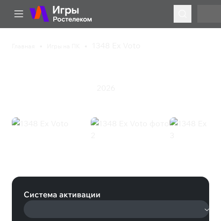
1348 Ex Voto
Главная
Игры на ПК
1348 Ex Voto
2026
Инди
Приключения
Экшен
1348 Ex Voto (Steam)
Система активации