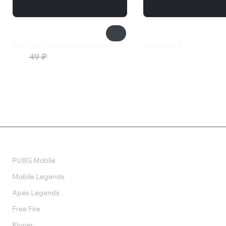
Iron Sky : Invasion Meteorblitzkrieg
Hard West 2
10 ₽
49 ₽
3 499 ₽
Валюта
PUBG Mobile
Mobile Legends
Apex Legends
Free Fire
Pioner