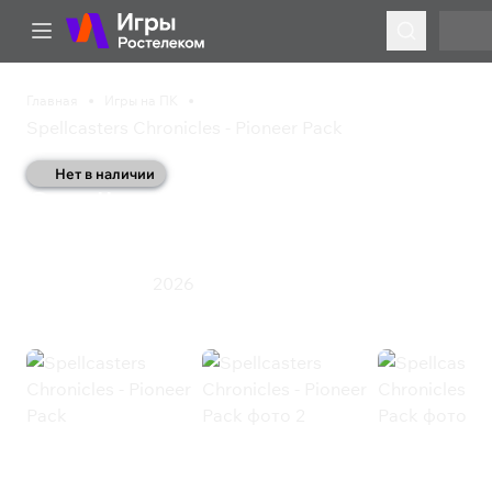
Главная
Игры на ПК
Spellcasters Chronicles - Pioneer Pack
Нет в наличии
Spellcasters Chronicles -
Pioneer Pack
2026
Стратегия
Экшен
Spellcasters Chronicles - Pioneer