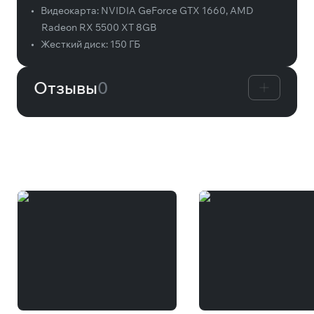
•
Видеокарта:
NVIDIA GeForce GTX 1660, AMD
Radeon RX 5500 XT 8GB
•
Жесткий диск:
150 ГБ
Отзывы
0
Вам может понравиться