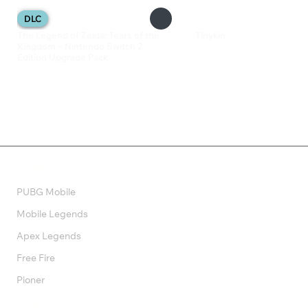
DLC
The Legend of Zelda: Tears of the
Tinykin
Kingdom – Nintendo Switch 2
880 ₽
Edition Upgrade Pack
1 299 ₽
Валюта
PUBG Mobile
Mobile Legends
Apex Legends
Free Fire
Pioner
Подписки