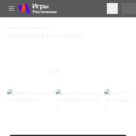
Главная
Игры на ПК
Death Stranding 2: On The Beach
Death Stranding 2: On
The Beach
2026
Приключения
Экшен
Death Stranding 2: On The Beach
(Steam)