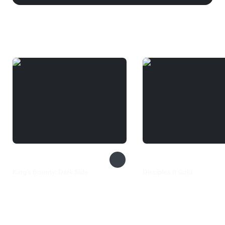
Вам может понравиться
King's Bounty: Dark Side
Disciples II Gold
490 ₽
169 ₽