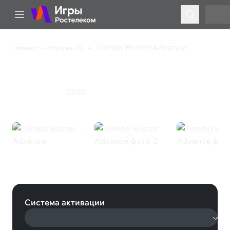
Zombo Buster Advance
Главная
Игры на ПК
Zombo Buster Advance
2020
Инди
Стратегия
Zombo Buster Advance (Steam)
Система активации