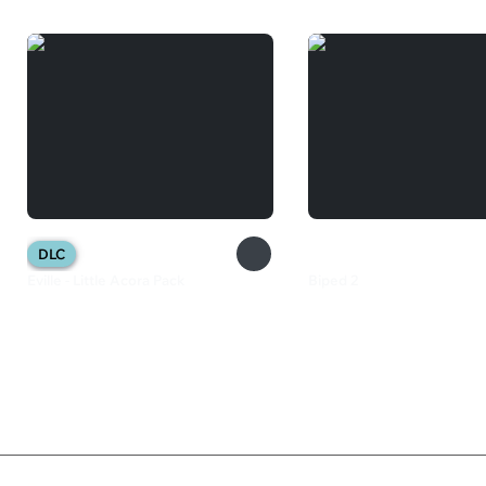
DLC
Eville - Little Acora Pack
Biped 2
200 ₽
599 ₽