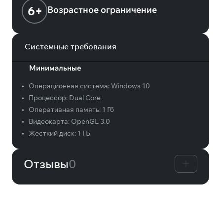
6+
Возрастное ограничение
Системные требования
Минимальные
•
Операционная система:
Windows 10
•
Процессор:
Dual Core
•
Оперативная память:
1 Гб
•
Видеокарта:
OpenGL 3.0
•
Жесткий диск:
1 ГБ
Отзывы
0
Вам может понравиться