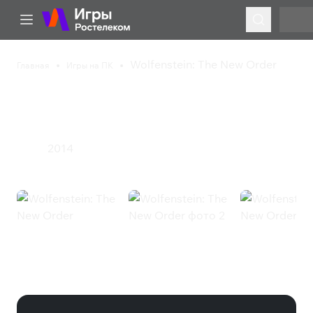
Wolfenstein: The New Order
Главная
Игры на ПК
Wolfenstein: The New
Order
2014
Экшен
Wolfenstein: The New Order
(Steam)