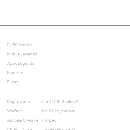
Валюта
PUBG Mobile
Mobile Legends
Apex Legends
Free Fire
Pioner
Подписки
Мир танков
CarX Drift Racing 2
Warface
Ил-2 Штурмовик
Аллоды Онлайн
Литрес
VK Play Cloud
Тариф «Игровой»