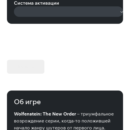
Система активации
KIBORG - Делюкс Издание
Купить
Об игре
Wolfenstein: The New Order
– триумфальное
возрождение серии, когда-то положившей
начало жанру шутеров от первого лица.