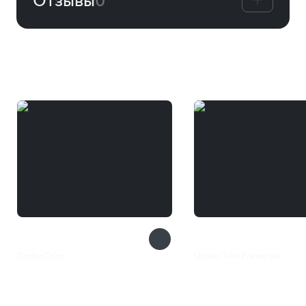
Вам может понравиться
Godly Corp
Urban Trial Freestyle
195 ₽
649 ₽