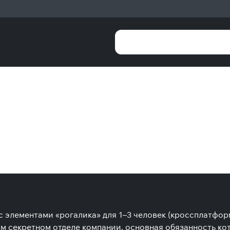
с элементами «рогалика» для 1–3 человек (кроссплатфор
м секретном отделе компании, основная обязанность ко