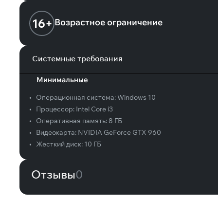
16+
Возрастное ограничение
Системные требования
Минимальные
•
Операционная система:
Windows 10
•
Процессор:
Intel Core i3
•
Оперативная память:
8 ГБ
•
Видеокарта:
NVIDIA GeForce GTX 960
•
Жесткий диск:
10 ГБ
Отзывы
0