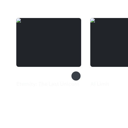
Вам может понравиться
Eternity: The Last Unicorn
AI Limit
855 ₽
2 100 ₽