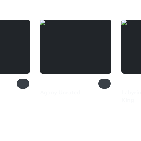
Agony Unrated
Labyri
550 ₽
King
710 