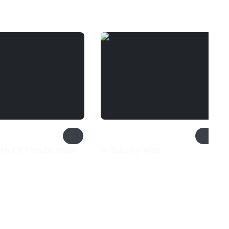
nth Of The Demon
It Takes a War
240 ₽
₽