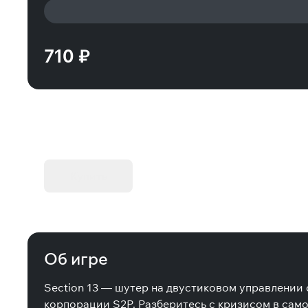
710 ₽
KIBORG - Делюкс Издание
Купить
Об игре
Section 13 — шутер на двустиковом управлении 
корпорации S2P. Разберитесь с кризисом в само