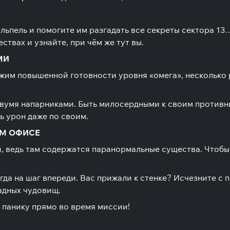
альпель и помогите им разгадать все секреты сектора 13
твах и узнайте, при чём же тут вы.
МИ
жим повышенной готовности уровня «омега», несколько 
 двумя напарниками. Быть милосердными к своим противн
ь урон даже по своим.
ОМ ОФИСЕ
й, ведь там содержатся паранормальные существа. Чтобы
гда на шаг впереди. Вас прижали к стенке? Исчезните с
адных чудовищ.
в панику прямо во время миссии!