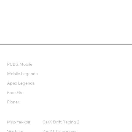
550 ₽
129 ₽
Валюта
PUBG Mobile
Mobile Legends
Apex Legends
Free Fire
Pioner
Подписки
Мир танков
CarX Drift Racing 2
Warface
Ил-2 Штурмовик