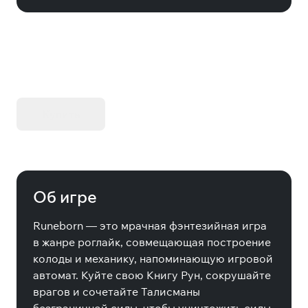
KIBORG - Делюкс Издание
Купить
Об игре
Runeborn — это мрачная фэнтезийная игра
в жанре роглайк, совмещающая построение
колоды и механику, напоминающую игровой
автомат. Куйте свою Книгу Рун, сокрушайте
врагов и сочетайте Талисманы