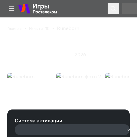
Runeborn
Главная
Игры на ПК
Runeborn
2026
Инди
Казуальная игра
Стратегия
Runeborn (Steam)
Система активации