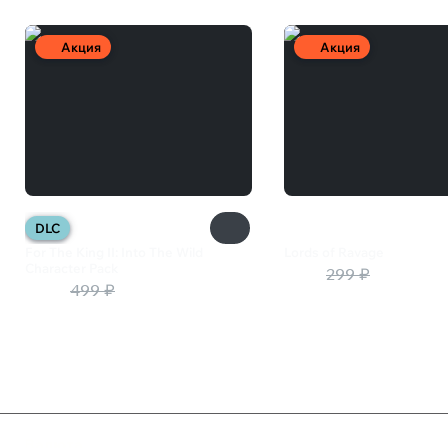
Акция
Акция
DLC
For The King II: Into The Wild
Lords of Ravage
Character Pack
150 ₽
299 ₽
400 ₽
499 ₽
Валюта