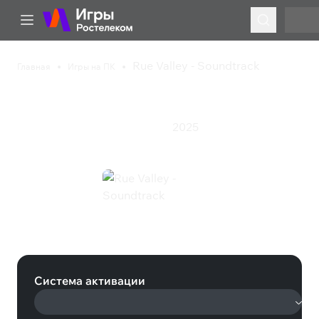
Rue Valley - Soundtrack
Главная
Игры на ПК
Rue Valley - Soundtrack
2025
Инди
Приключения
Ролевая игра
Rue Valley - Soundtrack (Steam)
Система активации