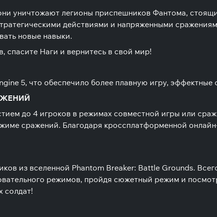
они уничтожают легионы приспешников Фантома, стоящих
стратегическими действиями и напряженными сражениям
вать новые навыки.
 спасите Наги и вернитесь в свой мир!
ngine 5, что обеспечило более плавную игру, эффектные
АЖЕНИЙ
тием до 4 игроков в режимах совместной игры или сраж
режиме сражений. Благодаря кроссплатформенной онлайн
ков из вселенной Phantom Breaker: Battle Grounds. Всег
овательного режимов, пройдя сюжетный режим и посмот
х солдат!