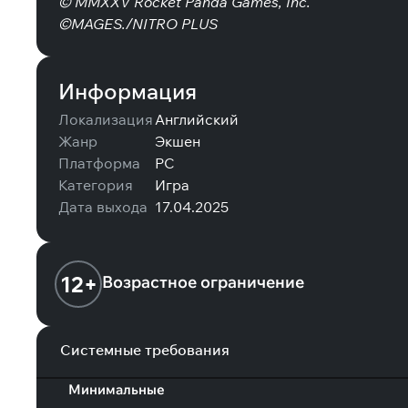
© MMXXV Rocket Panda Games, Inc.
©MAGES./NITRO PLUS
Информация
Локализация
Английский
Жанр
Экшен
Платформа
PC
Категория
Игра
Дата выхода
17.04.2025
12+
Возрастное ограничение
Системные требования
Минимальные