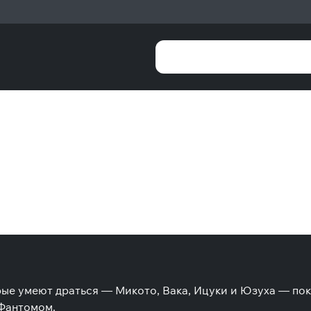
ые умеют драться — Микото, Вака, Ицуки и Юзуха — пок
 Фантомом.