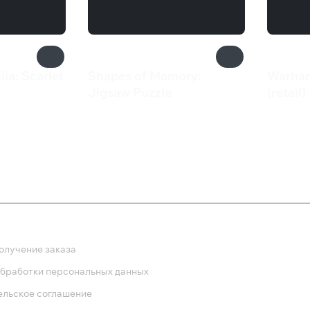
ia: Scarlet
Shapes of Memory:
Warha
Jigsaw Puzzle
(retail)
165 ₽
1 19
ка
олучение заказа
обработки персональных данных
ельское соглашение