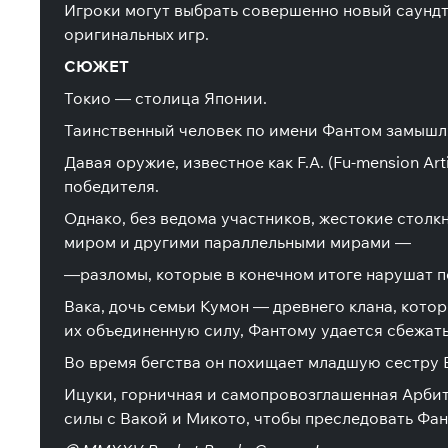
Игроки могут выбрать совершенно новый саундтр
оригинальных игр.
СЮЖЕТ
Токио — столица Японии.
Таинственный человек по имени Фантом замышля
Давая оружие, известное как F.A. (Fu-mension A
победителя.
Однако, без ведома участников, жестокие столк
миром и другими параллельными мирами —
―разломы, которые в конечном итоге нарушат 
Вака, дочь семьи Кумон ― древнего клана, кото
их объединенную силу, Фантому удается сбежать
Во время бегства он похищает младшую сестру В
Ицуки, горничная и самопровозглашенная Арбит
силы с Вакой и Микото, чтобы преследовать Фан