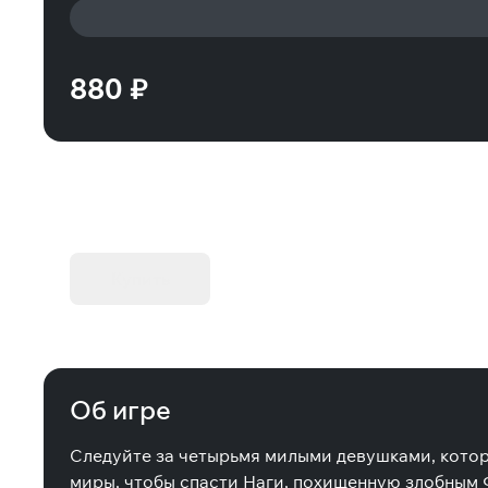
880 ₽
KIBORG - Делюкс Издание
Купить
Об игре
Следуйте за четырьмя милыми девушками, котор
миры, чтобы спасти Наги, похищенную злобным