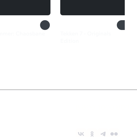
mmer: Chaosbane
Tekken 7 - Originals
Edition
9 ₽
3 699 ₽
Служба поддержки
8 800 1000 800
Социальные сети