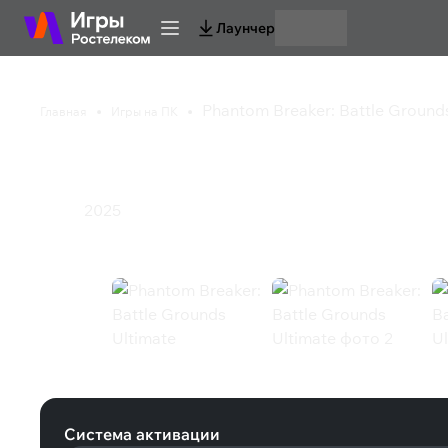
Лаунчер
Phantom Breaker: Battle Ground
Главная
Игры на ПК
Phantom Breaker: Bat
2025
Экшен
Phantom Breaker: Battle Grounds Ul
Система активации