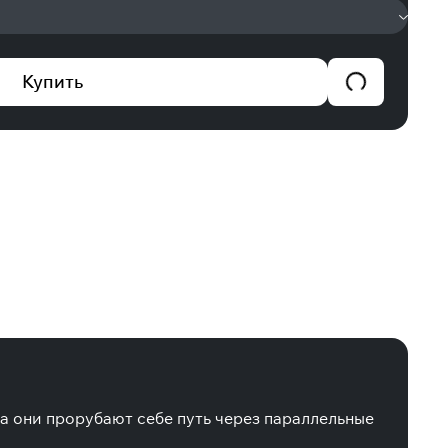
Купить
а они прорубают себе путь через параллельные