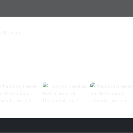
s Ultimate
tle Grounds Ultimate
timate (Steam)