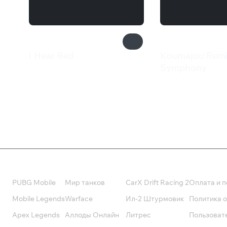
I Hear Red
Koumajou Remil
467 ₽
Symphony
799 ₽
Валюта
Подписки
Поддерж
PUBG Mobile
Мир танков
CarX Drift Racing 2
Оплата и п
Mobile Legends
Warface
Ил-2 Штурмовик
Политика 
Apex Legends
Аллоды Онлайн
Литрес
Пользоват