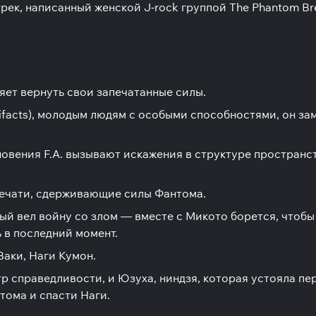
ек, написанный женской J-rock группой The Phantom Bre
ет вернуть свои запечатанные силы.
rtifacts), молодым людям с особыми способностями, он з
новения F.A. вызывают искажения в структуре простран
печати, сдерживающие силы Фантома.
рый вел войну со злом ― вместе с Микото борется, чтобы
 в последний момент.
аки, Наги Кумон.
р справедливости, и Юзуха, ниндзя, которая устояла п
тома и спасти Наги.