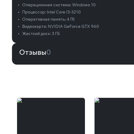
•
Операционная система:
Windows 10
•
Процессор:
Intel Core I3-3210
•
Оперативная память:
4 Гб
•
Видеокарта:
NVIDIA GeForce GTX 960
•
Жесткий диск:
3 ГБ
Отзывы
0
Вам может понравиться