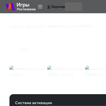
Лаунчер
Deathloop Deluxe Edition
Главная
Игры на ПК
Deathloop Deluxe Edi
2021
Экшен
Deathloop Deluxe Edition (Steam)
Система активации