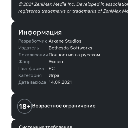
© 2021 ZeniMax Media Inc. Developed in association
registered trademarks or trademarks of ZeniMax Medi
Информация
Разработчик
Arkane Studios
Издатель
Bethesda Softworks
Локализация
Полностью на русском
Жанр
Экшен
Платформа
PC
Категория
Игра
Дата выхода
14.09.2021
18+
Возрастное ограничение
Системные требования