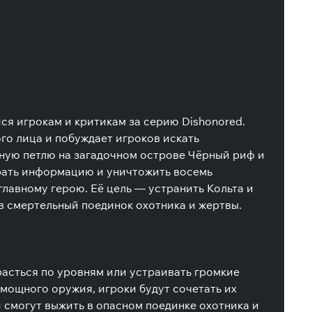
ся игрокам и критикам за серию Dishonored.
го лица и побуждает игроков искать
нную петлю на загадочном острове Чёрный риф и
брать информацию и уничтожить восемь
главному герою. Её цель — устранить Кольта и
в смертельный поединок охотника и жертвы.
расться по уровням или устраивать громкие
мощного оружия, игроки будут сочетать их
 смогут выжить в опасном поединке охотника и