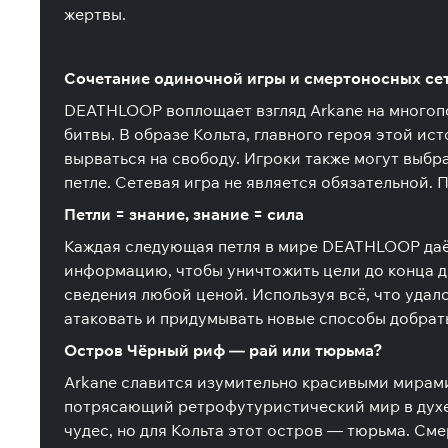
жертвы.
Сочетание одиночной игры и смертоносных се
DEATHLOOP воплощает взгляд Arkane на многопо
битвы. В образе Кольта, главного героя этой и
вырваться на свободу. Игроки также могут выбр
петле. Сетевая игра не является обязательной.
Петли = знание, знание = сила
Каждая следующая петля в мире DEATHLOOP даёт
информацию, чтобы уничтожить цели до конца д
сведения любой ценой. Используя всё, что удал
атаковать и придумывать новые способы добрать
Остров Чёрный риф — рай или тюрьма?
Arkane славится изумительно красивыми мирам
потрясающий ретрофутуристический мир в духе 
чудес, но для Кольта этот остров — тюрьма. См