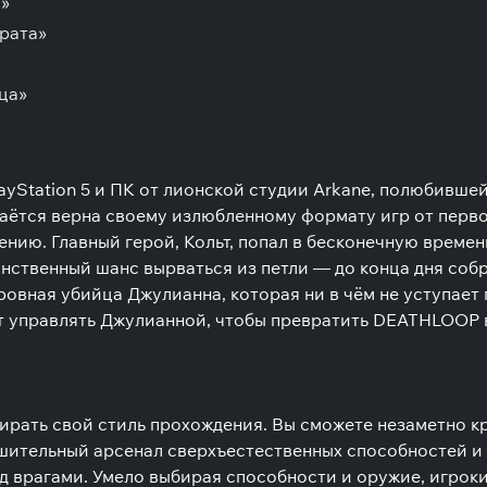
'»
арата»
ца»
yStation 5 и ПК от лионской студии Arkane, полюбившей
таётся верна своему излюбленному формату игр от перво
ению. Главный герой, Кольт, попал в бесконечную време
динственный шанс вырваться из петли — до конца дня со
ровная убийца Джулианна, которая ни в чём не уступает 
гут управлять Джулианной, чтобы превратить DEATHLOOP 
бирать свой стиль прохождения. Вы сможете незаметно к
шительный арсенал сверхъестественных способностей и 
 врагами. Умело выбирая способности и оружие, игроки