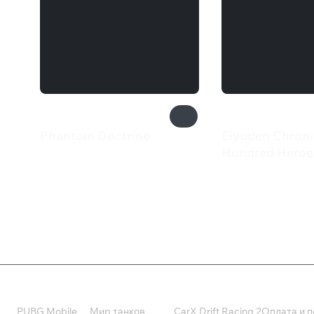
Phantom Doctrine
Eiyuden Chroni
4 799 ₽
Hundred Heroe
3 299 ₽
Валюта
Подписки
Поддерж
PUBG Mobile
Мир танков
CarX Drift Racing 2
Оплата и п