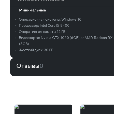
Минимальные
•
Операционная система:
Windows 10
•
Процессор:
Intel Core i5-8400
•
Оперативная память:
12 ГБ
•
Видеокарта:
Nvidia GTX 1060 (6GB) or AMD Radeon RX
(8GB)
•
Жесткий диск:
30 ГБ
Отзывы
0
Вам может понравиться