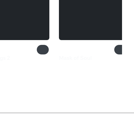
gs 2
Mask of Soul
₽
569 ₽
Служба поддержки
8 800 1000 800