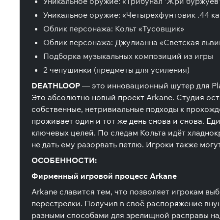
Уникальное оружие: «Трибунал 'Жри буржуев
Уникальное оружие: «Четырехфунтовик .44 к
Облик персонажа: Кольт «Тусовщик»
Облик персонажа: Джулианна «Светская льви
Подборка музыкальных композиций из игры
2 чепушинки (предметы для усиления)
DEATHLOOP
— это инновационный шутер для Pla
Это абсолютно новый проект Arkane. Студия ос
собственные, нетривиальные подходы к прохожд
проживает один и тот же день снова и снова. Е
ключевых целей. По следам Кольта идёт хладнок
не дать ему разорвать петлю. Игроки также мо
ОСОБЕННОСТИ:
Фирменный игровой процесс Arkane
Arkane славится тем, что позволяет игрокам вы
перестрелки. Получив в своё распоряжение вну
разными способами для зрелищной расправы над