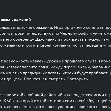
тевых сражений
льзовательские сражения. Игра органично сочетает пр
стории, игроки путешествуют по Чёрному рифу и уничтож
ать его соперницу Джулианну и проникнуть в чужую камп
 По желанию игроки в своей компании могут передать у
 возможность извлечь уроки из прошлого опыта и помен
ня. Устанавливайте связи между персонажами, запомина
ось узнать в предыдущих петлях, игроки будут пробовать
ся до цели. Попытаться. Умереть. Повторить.
и с широкой свободой действий и непредсказуемыми иг
1960-х, который в этой истории сам по себе будет дей
ерть лишена смысла, а злодеи, удерживающие его в плен