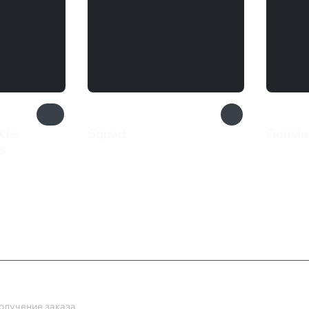
cle:
Squad
Gunslu
1 798 ₽
545 
s
ка
олучение заказа