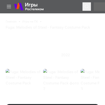
Главная
Игры на ПК
Fuga: Melodies of Steel - Fantasy Costume Pack
Fuga: Melodies of Steel -
Fantasy Costume Pack
2022
Симулятор
Стратегия
Ролевая игра
Fuga: Melodies of Steel - Fantasy
Costume Pack (Steam)