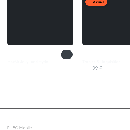
Акция
MazM: Jekyll and Hyde
Tropico 5 - Inquisition
499 ₽
50 ₽
99 ₽
Валюта
PUBG Mobile