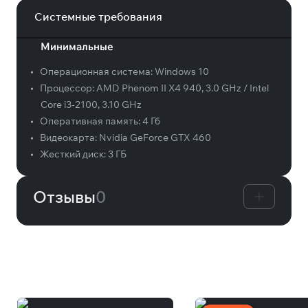
Системные требования
Минимальные
•
Операционная система:
Windows 10
•
Процессор:
AMD Phenom II X4 940, 3.0 GHz / Intel
Core i3-2100, 3.10 GHz
•
Оперативная память:
4 Гб
•
Видеокарта:
Nvidia GeForce GTX 460
•
Жесткий диск:
3 ГБ
Отзывы
0
Вам может понравиться