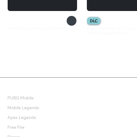
DLC
Valthirian Arc: Hero School Story
Fuga: Melodies of Steel 3 
Edition Upgrade Pack
1 199 ₽
1 199 ₽
Валюта
PUBG Mobile
Mobile Legends
Apex Legends
Free Fire