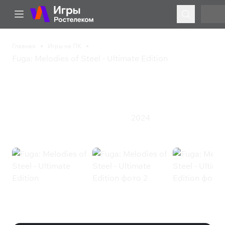
Главная
Игры на ПК
Fuga: Melodies of Steel - Ultimate Edition
Fuga: Melodies of Steel -
Ultimate Edition
2024
Симулятор
Стратегия
Ролевая игра
Fuga: Melodies of Steel - Ultimate
Edition (Steam)