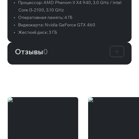
•
Процессор:
AMD Phenom II X4 940, 3.0 GHz / Intel
Core i3-2100, 3.10 GHz
•
Оперативная память:
4 Гб
•
Видеокарта:
Nvidia GeForce GTX 460
•
Жесткий диск:
3 ГБ
Отзывы
0
Вам может понравиться