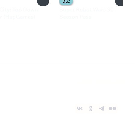
DLC
City: Top Down
Super Robot Wars 30 -
r (HapGames)
Season Pass
1 499 ₽
Служба поддержки
8 800 1000 800
Социальные сети