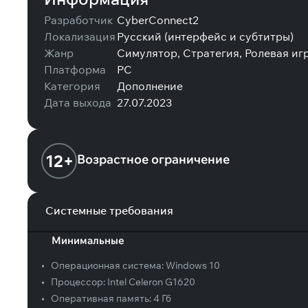
Разработчик
CyberConnect2
Локализация
Русский (интерфейс и субтитры)
Жанр
Симулятор, Стратегия, Ролевая иг
Платформа
PC
Категория
Дополнение
Дата выхода
27.07.2023
12+
Возрастное ограничение
Системные требования
Минимальные
•
Операционная система:
Windows 10
•
Процессор:
Intel Celeron G1620
•
Оперативная память:
4 Гб