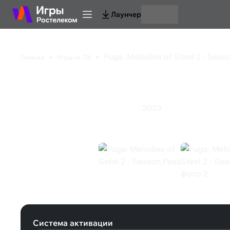
Лаунчер
Fuga: Melodies of Steel 2 - Seas
Главная
Игры на ПК
Fuga: Melodies of Ste
2023
Симулятор
Стратегия
Ролевая игра
Fuga: Melodies of Steel 2 - Season 
Система активации