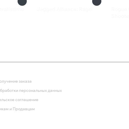
eralissimo
Jagged Alliance: Rage!
Rogue 
1 090 ₽
Shoote
82 ₽
ка
олучение заказа
обработки персональных данных
ельское соглашение
икам и Продавцам