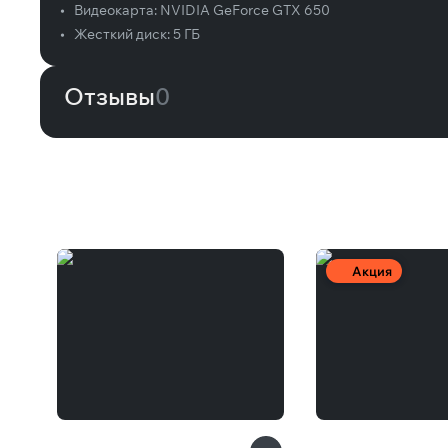
•
Видеокарта:
NVIDIA GeForce GTX 650
•
Жесткий диск:
5 ГБ
Отзывы
0
Вам может понравиться
Акция