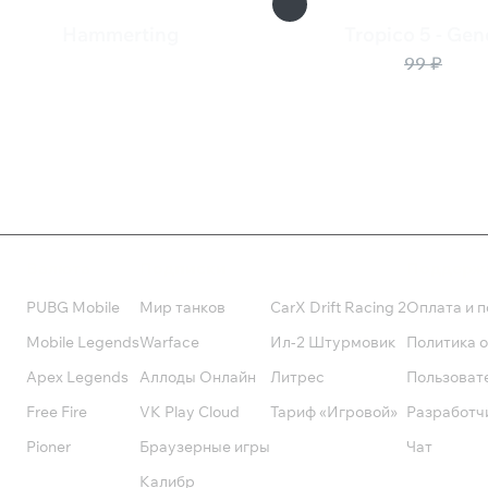
Hammerting
Tropico 5 - Gen
1 349 ₽
50 ₽
99 ₽
Валюта
Подписки
Поддерж
PUBG Mobile
Мир танков
CarX Drift Racing 2
Оплата и п
Mobile Legends
Warface
Ил-2 Штурмовик
Политика 
Apex Legends
Аллоды Онлайн
Литрес
Пользоват
Free Fire
VK Play Cloud
Тариф «Игровой»
Разработч
Pioner
Браузерные игры
Чат
Калибр