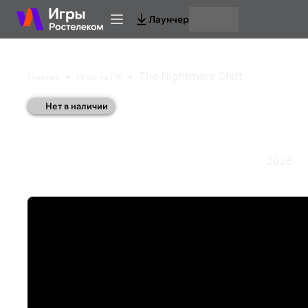
Лаунчер
The Nightmare Shift
Главная
Игры на ПК
Нет в наличии
The Nightmare Shift
2026
Хоррор
Хоррор-выживание
Хоррор от первого лица