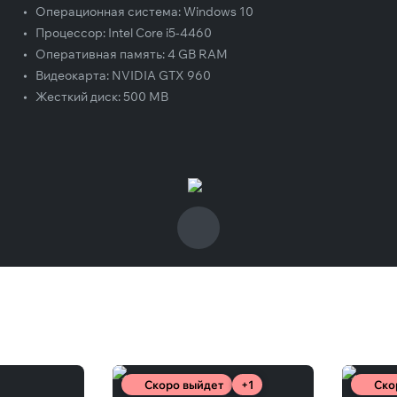
•
Операционная система:
Windows 10
•
Процессор:
Intel Core i5-4460
•
Оперативная память:
4 GB RAM
•
Видеокарта:
NVIDIA GTX 960
•
Жесткий диск:
500 MB
Скоро выйдет
+1
Ско