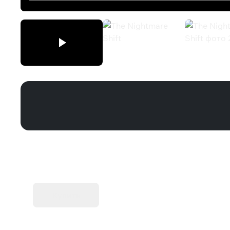
The Nightmare Shift
KIBORG - Делюкс Издание
Купить