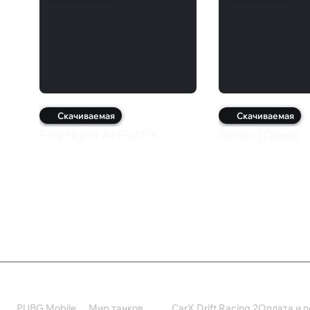
Скачиваемая
Скачиваемая
Five Night At Fluffi's
Аспис [Демо]
179 ₽
0 ₽
Валюта
Подписки
Поддерж
PUBG Mobile
Мир танков
CarX Drift Racing 2
Оплата и п