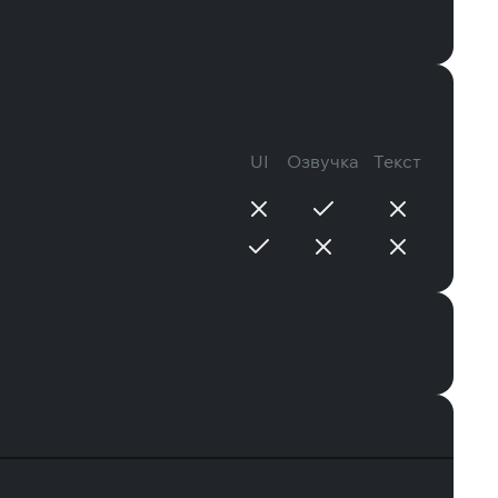
UI
Озвучка
Текст