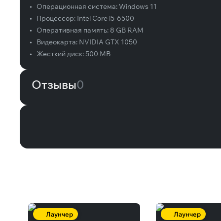
•
Операционная система:
Windows 11
•
Процессор:
Intel Core i5-6500
•
Оперативная память:
8 GB RAM
•
Видеокарта:
NVIDIA GTX 1050
•
Жесткий диск:
500 MB
Отзывы
0
Вам может понравиться
Лаунчер
Лаунчер