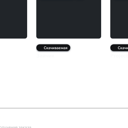
Скачиваемая
Скач
Зайчик
Project
ка
олучение заказа