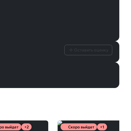
Оставить оценку
ро выйдет
+2
Скоро выйдет
+1