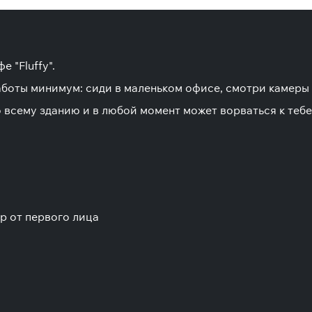
 "Fluffy".
работы минимум: сиди в маленьком офисе, смотри камеры
по всему зданию и в любой момент может ворваться к тебе
р от первого лица