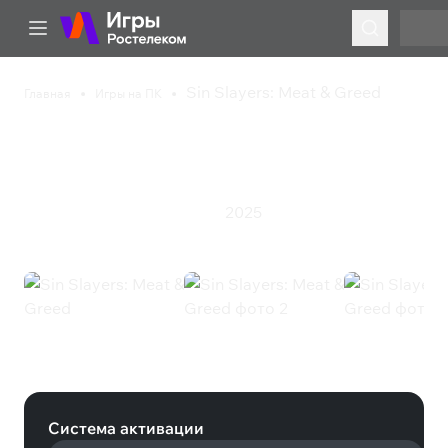
Sin Slayers: Meat & Greed
Главная
Игры на ПК
Sin Slayers: Meat &
Greed
2025
Инди
Симулятор
Ролевая игра
Sin Slayers: Meat & Greed (Steam)
Система активации