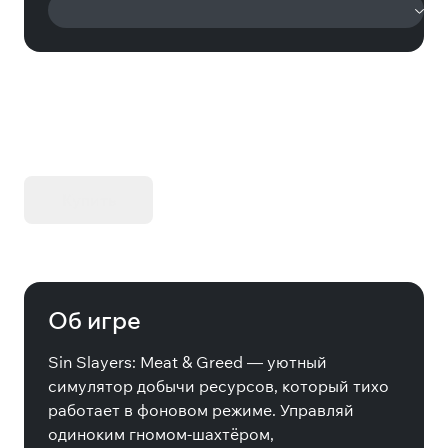
KIBORG - Делюкс Издание
Купить
Об игре
Sin Slayers: Meat & Greed — уютный
симулятор добычи ресурсов, который тихо
работает в фоновом режиме. Управляй
одиноким гномом-шахтёром,