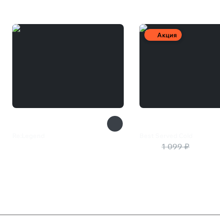
Акция
Re:Legend
Best Served Cold
1 399 ₽
660 ₽
1 099 ₽