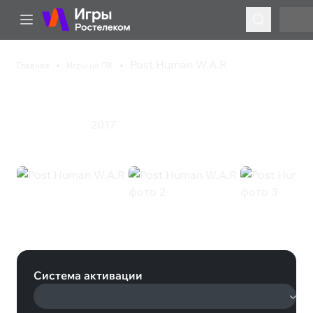
Post Human W.A.R
Главная
Игры на ПК
Post Human W.A.R
2017
Инди
Стратегия
Post Human W.A.R (Steam)
Система активации