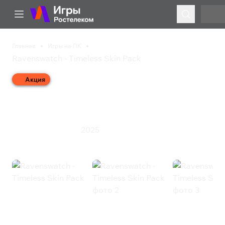
Главная
Игры на ПК
Ravenswatch - Timeless Skin Pack
Акция
Ravenswatch - Timeless
Skin Pack
2025
Приключения
Экшен
Ravenswatch - Timeless Skin Pack