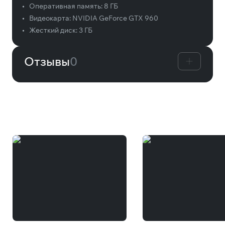
•
Оперативная память:
8 ГБ
•
Видеокарта:
NVIDIA GeForce GTX 960
•
Жесткий диск:
3 ГБ
Отзывы
0
Вам может понравиться