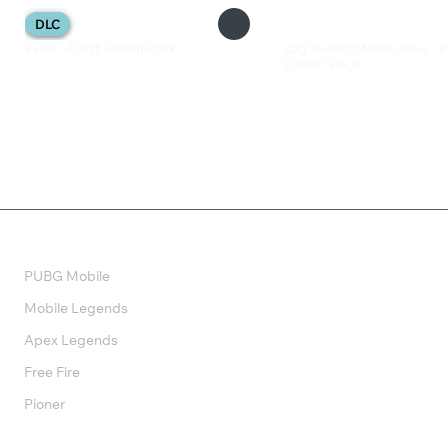
DLC
Eville - Frost Golem Pack
Zag Heroez: Miraculous - P
Under Siege
280 ₽
1 600 ₽
Валюта
PUBG Mobile
Mobile Legends
Apex Legends
Free Fire
Pioner
Подписки