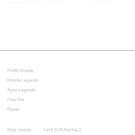
BLACKHOLE: Complete Edition
Tachyon Project
Upgrade
249 ₽
240 ₽
Валюта
PUBG Mobile
Mobile Legends
Apex Legends
Free Fire
Pioner
Подписки
Мир танков
CarX Drift Racing 2