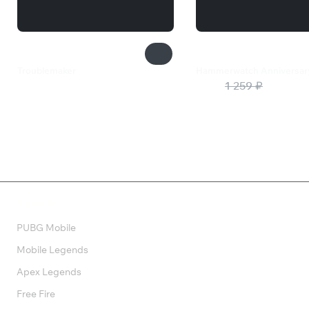
Troublemaker
Hammerwatch Anniversary
2 599 ₽
252 ₽
1 259 ₽
Валюта
PUBG Mobile
Mobile Legends
Apex Legends
Free Fire