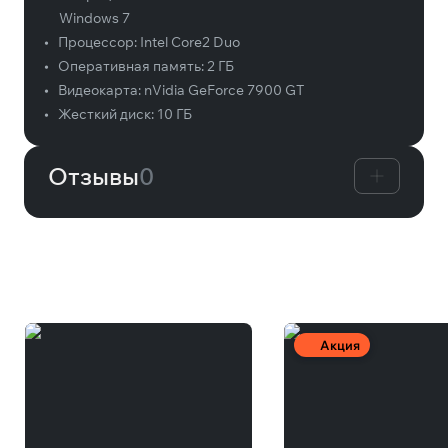
Windows 7
•
Процессор:
Intel Core2 Duo
•
Оперативная память:
2 ГБ
•
Видеокарта:
nVidia GeForce 7900 GT
•
Жесткий диск:
10 ГБ
Отзывы
0
Вам может понравиться
Акция