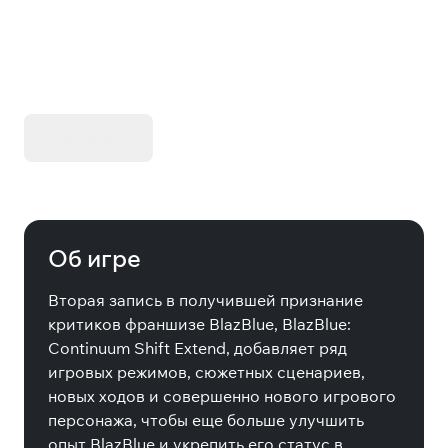
KIBORG - Делюкс Издание
Купить
Об игре
Вторая запись в получившей признание
критиков франшизе BlazBlue, BlazBlue:
Continuum Shift Extend, добавляет ряд
игровых режимов, сюжетных сценариев,
новых ходов и совершенно нового игрового
персонажа, чтобы еще больше улучшить
опыт BlazBlue и укрепить его статус в