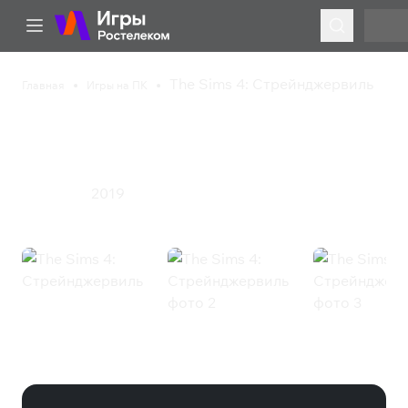
The Sims 4: Стрейнджервиль
Главная
Игры на ПК
The Sims 4:
Стрейнджервиль
2019
Симулятор
The Sims 4: Стрейнджервиль (EA
App)