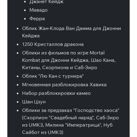
Джанет Кейдж
Мавадо
Ферра
Облик Жан-Клода Ван Дамма для Джонни
Кейджа
1250 Кристаллов дракона
Облики из фильмов по игре Mortal
Kombat для Джонни Кейджа, Шао Кана,
Китаны, Скорпиона и Саб-Зиро
Облик "Лю Кан с турнира"
Мгновенная разблокировка Хавика
Набор разблокировки камео
Шан Цзун
Облики за предзаказ "Господство хаоса"
(Скорпион "Свадебный наряд", Саб-Зиро
из UMK3, Милина "Императрица", Нуб
Сайбот из UMK3)