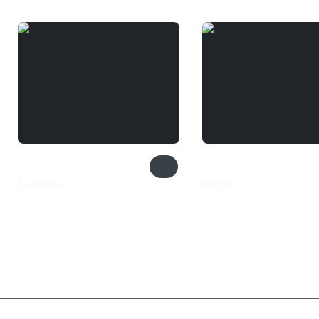
Semblance
Wicce
1 199 ₽
349 ₽