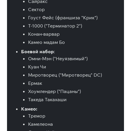
Сайракс
Сектор
Гоуст Фейс (франшиза "Крик")
T-1000 ("Терминатор 2")
Конан-варвар
Камео мадам Бо
Боевой набор
:
Омни-Мэн ("Неуязвимый")
Куан Чи
Миротворец ("Миротворец" DC)
Ермак
Хоумлендер ("Пацаны")
Такеда Такахаши
Камео:
Тремор
Камелеона