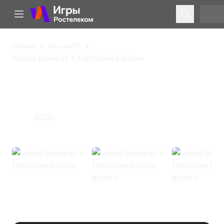
Главная
Игры на ПК
Mortal Kombat 1: Definitive Edition
Mortal Kombat 1:
Definitive Edition
2025
Экшен
Mortal Kombat 1: Definitive Edition
(Steam)