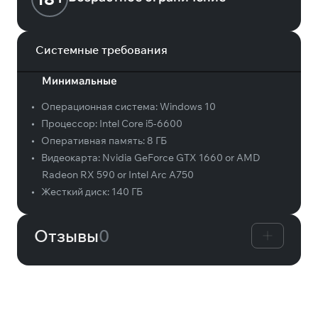
Системные требования
Минимальные
•
Операционная система:
Windows 10
•
Процессор:
Intel Core i5-6600
•
Оперативная память:
8 ГБ
•
Видеокарта:
Nvidia GeForce GTX 1660 or AMD
Radeon RX 590 or Intel Arc A750
•
Жесткий диск:
140 ГБ
Отзывы
0
Вам может понравиться