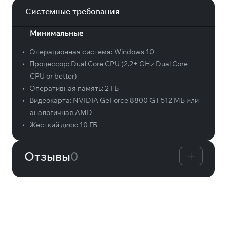
Системные требования
Минимальные
•
Операционная система:
Windows 10
•
Процессор:
Dual Core CPU (2.2+ GHz Dual Core
CPU or better)
•
Оперативная память:
2 ГБ
•
Видеокарта:
NVIDIA GeForce 8800 GT 512 МБ или
аналогичная AMD
•
Жесткий диск:
10 ГБ
Отзывы
0
Вам может понравиться