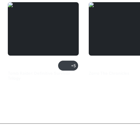
+5
Tomb Raider: Definitive Survivor
Zorro The Chronicles
Trilogy
599 ₽
1 875 ₽
Валюта