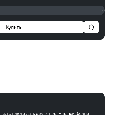
Купить
ля, готового дать ему отпор, мир неизбежно