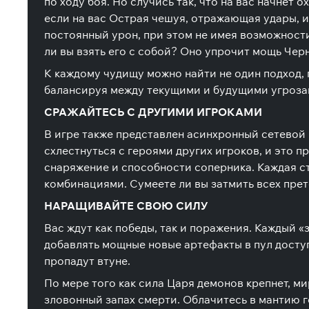
по ходу боя. Но случись так, что на вас начнет
если на вас Острая чешуя, отражающая удары, 
постоянный урон, при этом не имея возможности
ли вы взять его с собой? Оно упрочит мощь Чер
К каждому чудищу можно найти не один подход,
балансируя между текущими и будущими угрозам
СРАЖАЙТЕСЬ С ДРУГИМИ ИГРОКАМИ
В игре также представлен асинхронный сетевой
схлестнуться с героями других игроков, и это 
снаряжение и способности соперника. Каждая ст
комбинациями. Сумеете ли вы затмить всех прет
НАРАЩИВАЙТЕ СВОЮ СИЛУ
Вас ждут как победы, так и поражения. Каждый «
добавлять мощные новые артефакты в пул доступ
пропадут втуне.
По мере того как сила Царя демонов крепнет, ми
зловонный запах смерти. Облачитесь в мантию ге