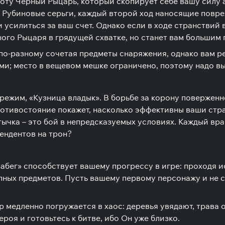
 охоту Черный Рыцарь, который скопирует себе вашу силу 
и Рубиновые серьги, каждый второй ход наносящие повре
 усилиться за ваш счет. Однако если в ходе странствий
ного Рыцаря в грядущей схватке, но станет вам большим
 по-разному сочетая предметы снаряжения, однако вам р
и; место в вещевом мешке ограничено, поэтому надо вы
 режим, «Кузница владык». В борьбе за корону поверже
противостояние покажет, насколько эффективны ваши стр
ычка – это бой в непредсказуемых условиях. Каждый вр
ендентов на трон?
забег» способствует вашему прогрессу в игре: проходя и
ных предметов. Пусть вашему первому персонажу и не с
р медленно погружается в хаос: деревья увядают, трава 
роя и готовьтесь к битве, ибо Он уже близко.