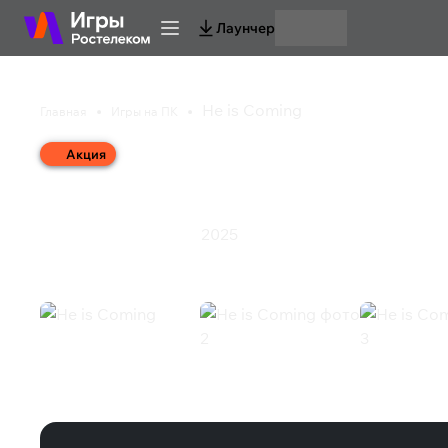
Лаунчер
He is Coming
Главная
Игры на ПК
Акция
He is Coming
2025
Стратегия
Ролевая игра
He is Coming (Steam)