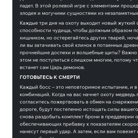
падет. В этой ролевой игре с элементами проце
злодея и могучими сущностями из незапамятных
Каждые три дня на охоту выходит новый жуткий 
способности чудища, чтобы должным образом под
хищником, но остерегайтесь других тварей, ноч
ли вы затачивать свой клинок в потаенных древн
прочнейшие доспехи и волшебные щиты? Важно п
этом не поступиться слишком многим, потому что
встанет сам Царь демонов.
ГОТОВЬТЕСЬ К СМЕРТИ
Каждый босс – это неповторимое испытание, и 
комбинаций. Когда на вас начнет охоту медведь
согласитесь пожертвовать в обмен на снаряжен
дороге, будут постепенно истощать силы вашего 
снова раздобыть комплект брони в преддверии 
обеспечивающих прибавку к показателям скорост
нанесут первый удар. А затем, если вам повезе