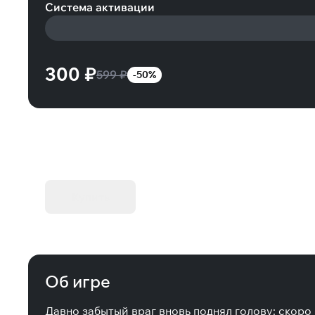
Система активации
300 ₽
599 ₽
-50%
KIBORG - Делюкс Издание
Купить
Об игре
Давно забытый враг вновь поднял голову: скоро 