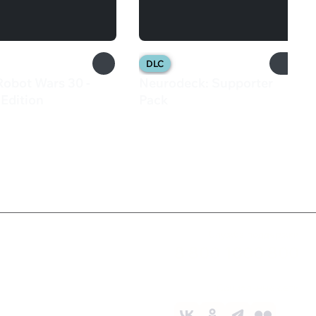
DLC
Robot Wars 30 -
Neurodeck: Supporter
Edition
Pack
9 ₽
154 ₽
Служба поддержки
8 800 1000 800
Социальные сети