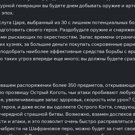
дурной генерации вы будете днем добывать оружие и арт
 эпох.
слуга Царя, выбранный из 30 с лишним потенциальных бо
готовить своего героя. Раздобудьте оружие и снаряжен
ами рыскающих по окрестностям. Запас времени ограниче
их кузнях, за большие деньги покупать сокровенные рар
одобрать наиболее эффективные средства борьбы с враг
 таких угроз впереди еще много; вы должны будете сраз
в вашем распоряжении более 350 предметов, открывающи
 по прозвищу Острый Коготь, чьи атаки пробивают любую
ие, увеличивающее запас здоровья, скорость или урон?
героя, и даже если вы одолеете Острого Когтя, следующи
очередной страшной битвы. Возможно, взамен доспехов 
и и атаки, и это позволит очень быстро расправляться с
т набрести на Шафрановое перо, можно будет за счет св