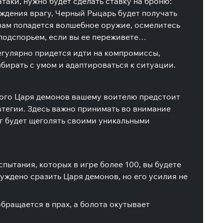
атаки, нужно будет сделать ставку на броню:
ждения врагу, Черный Рыцарь будет получать
 вам попадется волшебное оружие, осмелитесь
 подспорьем, если вы ее переживете…
егулярно придется идти на компромиссы,
бирать с умом и адаптироваться к ситуации.
нного Царя демонов вашему воителю предстоит
атегии. Здесь важно принимать во внимание
аг будет щеголять своими уникальными
спытания, которых в игре более 100, вы будете
уждено сразить Царя демонов, но его усилия не
обращается в прах, а болота окутывает