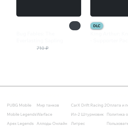
DLC
Bug Fables: The
King Arthur: Kn
Everlasting Sapling
- Supporter Pa
284 ₽
499 ₽
710 ₽
Валюта
Подписки
Поддерж
PUBG Mobile
Мир танков
CarX Drift Racing 2
Оплата и п
Mobile Legends
Warface
Ил-2 Штурмовик
Политика 
Apex Legends
Аллоды Онлайн
Литрес
Пользоват