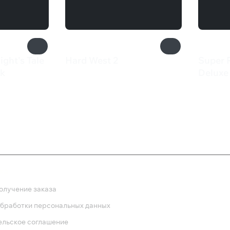
ight's Tale
Hard West 2
Super 
3 499 ₽
ck
Deluxe 
3 09
ка
олучение заказа
обработки персональных данных
ельское соглашение