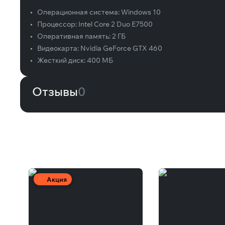
•
Операционная система:
Windows 10
•
Процессор:
Intel Core 2 Duo E7500
•
Оперативная память:
2 ГБ
•
Видеокарта:
Nvidia GeForce GTX 460
•
Жесткий диск:
400 МБ
Отзывы
0
Вам может понравиться
Акция