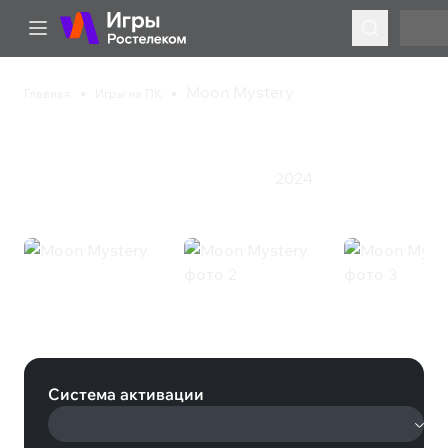
Moon Mystery
Главная
Игры на ПК
Moon Mystery
2024
Казуальная игра
Приключения
Экшен
Moon Mystery (Steam)
Система активации