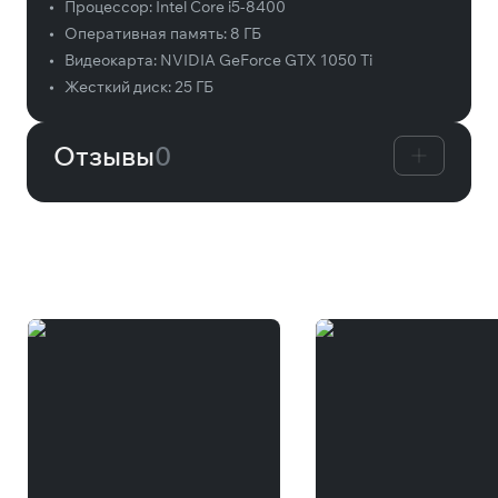
•
Процессор:
Intel Core i5-8400
•
Оперативная память:
8 ГБ
•
Видеокарта:
NVIDIA GeForce GTX 1050 Ti
•
Жесткий диск:
25 ГБ
Отзывы
0
Вам может понравиться