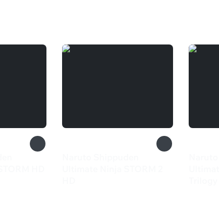
den
Naruto Shippuden
Naruto
a STORM HD
Ultimate Ninja STORM 2
Ultima
HD
Trilogy
669 ₽
2 84