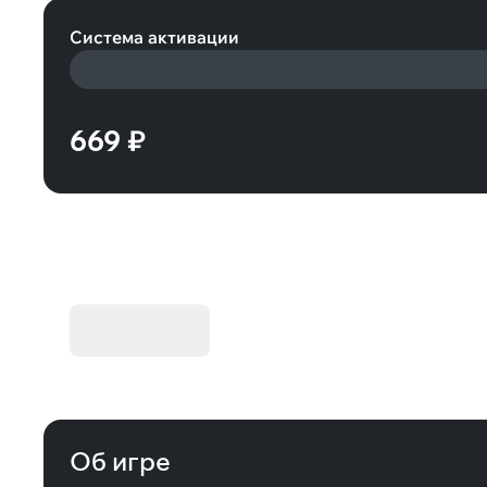
Система активации
669 ₽
KIBORG - Делюкс Издание
Купить
Об игре