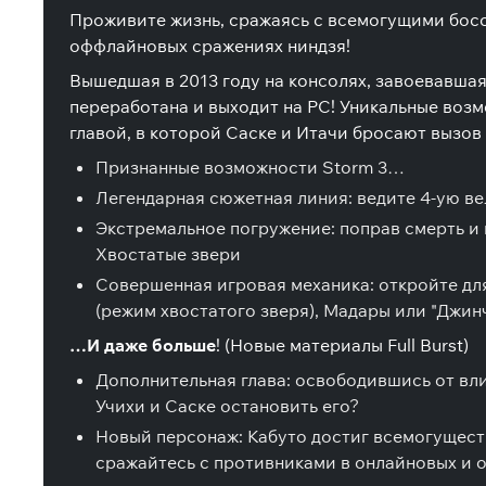
Проживите жизнь, сражаясь с всемогущими босс
оффлайновых сражениях ниндзя!
Вышедшая в 2013 году на консолях, завоевавшая
переработана и выходит на PC! Уникальные во
главой, в которой Саске и Итачи бросают вызов
Признанные возможности Storm 3…
Легендарная сюжетная линия: ведите 4-ую в
Экстремальное погружение: поправ смерть и 
Хвостатые звери
Совершенная игровая механика: откройте дл
(режим хвостатого зверя), Мадары или "Джин
…И даже больше
! (Новые материалы Full Burst)
Дополнительная глава: освободившись от вл
Учихи и Саске остановить его?
Новый персонаж: Кабуто достиг всемогуществ
сражайтесь с противниками в онлайновых и 