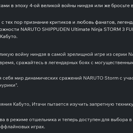
ами в эпоху 4-ой великой войны ниндзя или же бросьте 
 с тех пор признание критиков и любовь фанатов, леген
зможности NARUTO SHIPPUDEN Ultimate Ninja STORM 3 F
 Кабуто.
еликую войну ниндзя в самой зрелищной игре из серии 
время, сражайтесь в легендарных боях с могущественным
я себя мир динамических сражений NARUTO Storm с уча
чурики".
ияния Кабуто, Итачи пытается изучить запретную техни
а в режиме отшельника и теперь доступен для выбора в
оффлайновых играх.