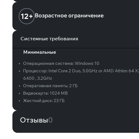
12+
Возрастное ограничение
Системные требования
Минимальные
•
Операционная система:
Windows 10
•
Процессор:
Intel Core 2 Duo, 3.0GHz or AMD Athlon 64 X
6400 , 3.2GHz
•
Оперативная память:
2 ГБ
•
Видеокарта:
1024 MB
•
Жесткий диск:
23 ГБ
Отзывы
0