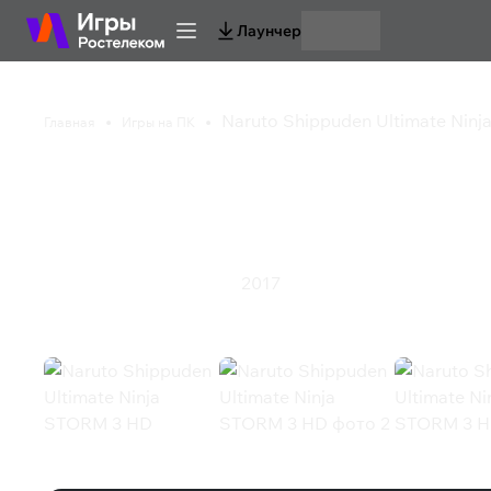
Лаунчер
Naruto Shippuden Ultimate Nin
Главная
Игры на ПК
Naruto Shippuden Ul
HD
2017
Драки
Приключения
Экшен
Naruto Shippuden Ultimate Ninja 