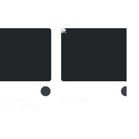
 Shippuden
Recompile
499 ₽
te Ninja STORM
9 ₽