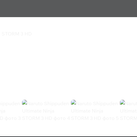
ja STORM 3 HD
timate Ninja STORM 3
STORM 3 HD (Steam)