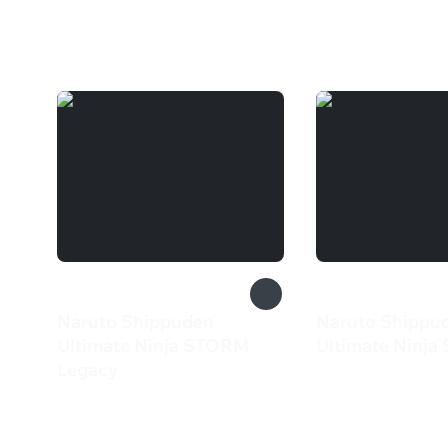
Вам может понравиться
Naruto Shippuden
Naruto Shippu
Ultimate Ninja STORM
Ultimate Ninj
669 ₽
Legacy
4 999 ₽