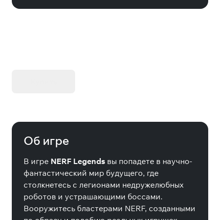
KIBORG - Делюкс Издание
Купить
Об игре
В игре
NERF Legends
вы попадете в научно-
фантастический мир будущего, где
столкнетесь с легионами недружелюбных
роботов и устрашающими боссами.
Вооружитесь бластерами NERF, созданными