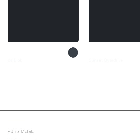
de Blob
Sunset Overdrive
599 ₽
499 ₽
Валюта
PUBG Mobile