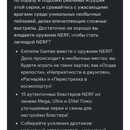
по образу и подобию реальных игрушек
этой серии, и сражайтесь с ужасающими
врагами среди уникальных необычных
пейзажей, делая впечатляющие сложные
выстрелы. Достаточно ли хорошо вы
владеете оружием NERF, чтобы стать
легендой NERF?
Extreme Games вместе с оружием NERF!
Дело происходит в необычных местах: вы
будете играть на таких картах, как «Осада
крепости», «Неприятности в джунглях»,
«Рагнарёк» и «Перестрелка в
космопорту»!
15 аутентичных бластеров NERF из
линеек Mega, Ultra и Elite! Плюс
улучшаемые перки и скины для
настройки бластера!
Собирайте усиления дротиков: