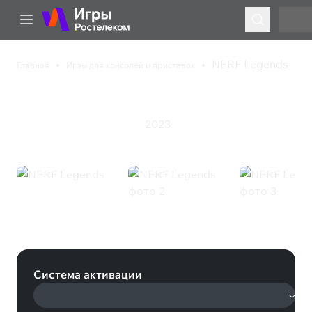
NERF Legends
Главная
Игры для консолей и приставок
NERF Legends
2023
Приключения
Шутер
Экшен
NERF Legends (Nintendo)
Система активации