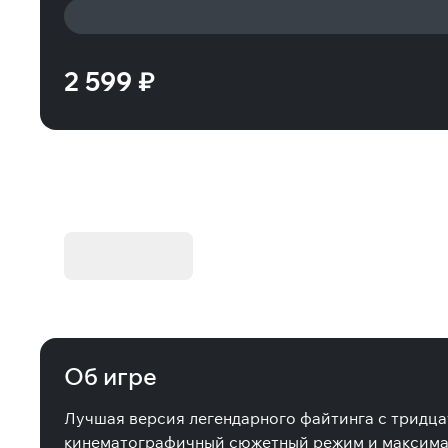
2 599 ₽
KIBORG - Делюкс Издание
Купить
Об игре
Лучшая версия легендарного файтинга с тридцат
кинематографичный сюжетный режим и максима