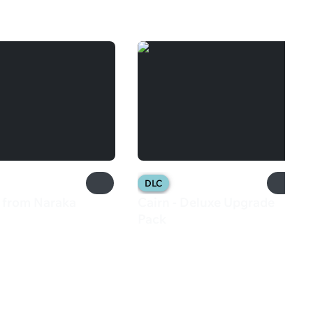
DLC
 from Naraka
Cairn - Deluxe Upgrade
₽
Pack
420 ₽