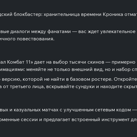
удский блокбастер: хранительница времени Кроника отм
ые диалоги между фанатами — вас ждет увлекательное з
ичного повествования.
ал Комбат 11» дает на выбор тысячи скинов — примерно
имациями: меняйте не только внешний вид, но и набор с
 версию, которой не найти в базовом ростере. Откройт
от третьего лица, вскрывайте сундуки и находите скрыт
вых и казуальных матчах с улучшенным сетевым кодом — 
рменные сессии и предлагает встроенный инструмент д