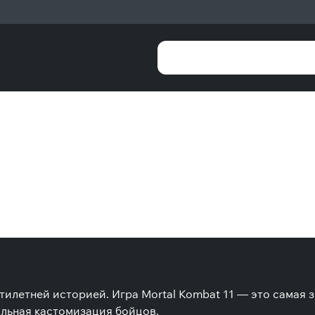
илетней историей. Игра Mortal Kombat 11 — это самая 
льная кастомизация бойцов.