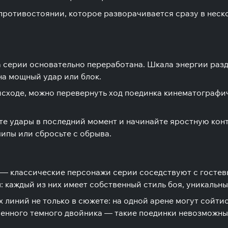
противостоянии, которое разворачивается сразу в неско
ма серии основательно переработана. Шкала энергии ра
на мощный удар или блок.
а исходе, можно перевернуть ход поединка кинематограф
те удары в последний момент и начинайте яростную кон
ипы или сбросьте с обрыва.
в — классические персонажи серии соседствуют с гостев
 каждый из них имеет собственный стиль боя, уникальн
х линий не только в сюжете: на одной арене могут сойт
енного темного двойника — такие поединки невозможны 