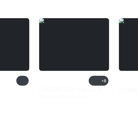
+8
UNCHARTED: Legacy of
Escape
550 
Thieves Collection
4 299 ₽