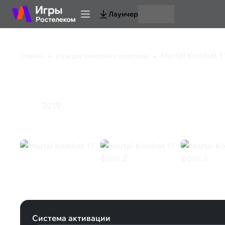
Лаунчер
Mortal Kombat 1
Главная
Игры для консолей и приставок
Mortal Kombat 11
2019
Экшен
Mortal Kombat 11 (Steam)
Система активации