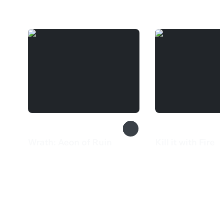
Вам может понравиться
Wrath: Aeon of Ruin
Kill it with Fire
1 050 ₽
550 ₽