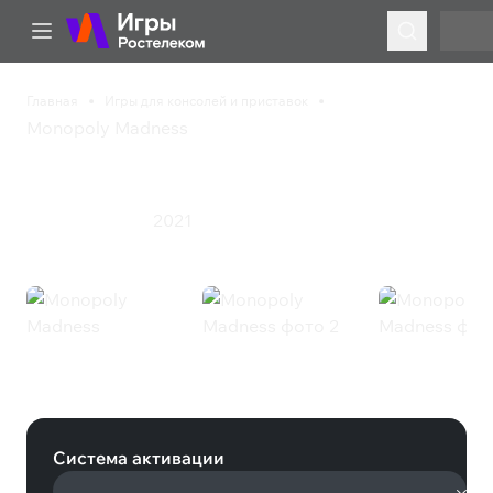
Главная
Игры для консолей и приставок
Monopoly Madness
Monopoly Madness
2021
Настольная игра
Monopoly Madness (Nintendo)
Система активации