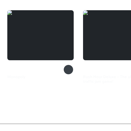
Monopoly
Rush Hour Deluxe – The u
traffic jam game!
2 199 ₽
1 999 ₽