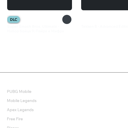
DLC
Super Smash Bros. Ultimate -
Tekken 8 - Advanced Editi
Набор бойца 9: Пайра и Мифра
3 579 ₽
699 ₽
Валюта
PUBG Mobile
Mobile Legends
Apex Legends
Free Fire