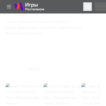
Главная
Игры для консолей и приставок
Super Smash Bros. Ultimate: Fighters Pass
(Бойцовский талон)
Super Smash Bros.
Ultimate: Fighters Pass
(Бойцовский талон)
2018
Экшен
Файтинг