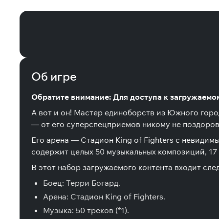
Super Smash Bros. Ultimate - Набор
Об игре
Обратите внимание: Для доступа к загружаемому
А вот и он! Мастер единоборств из Южного горо
— от его суперспецприемов никому не поздоров
Его арена — Стадион King of Fighters с невиди
содержит целых 50 музыкальных композиций, 17
В этот набор загружаемого контента входит сл
Боец: Терри Богард.
Арена: Стадион King of Fighters.
Музыка: 50 треков (*1).