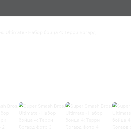
s. Ultimate - Набор бойца 4: Терри Богард
timate - Набор бойца 4: