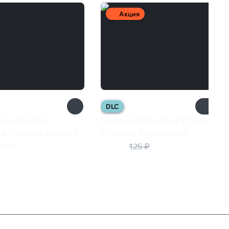
Акция
DLC
Smash Bros.
Clash: Artifacts of Chaos -
te - Набор бойца 8:
Original Soundtrack
63 ₽
ота
125 ₽
₽