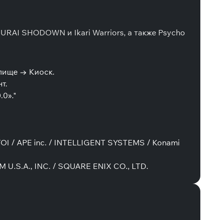
MURAI SHODOWN и Ikari Warriors, а также Psycho
илище → Киоск.
т.
0»."
ITOI / APE inc. / INTELLIGENT SYSTEMS / Konami
U.S.A., INC. / SQUARE ENIX CO., LTD.