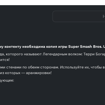
 бойца 4: Терри Богард (Nintendo)
Н
 контенту необходима копия игры Super Smash Bros. Ul
да, которого называют Легендарным волком: Терри Бога
ится!
мыми стенами по обеим сторонам. Используйте их, чтобы 
 из которых — аранжировки!
едующее: