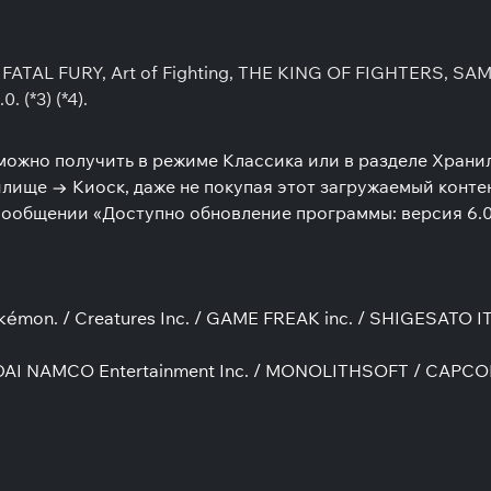
 FATAL FURY, Art of Fighting, THE KING OF FIGHTERS, SA
 (*3) (*4).
 можно получить в режиме Классика или в разделе Хран
илище → Киоск, даже не покупая этот загружаемый контен
сообщении «Доступно обновление программы: версия 6.0.
Pokémon. / Creatures Inc. / GAME FREAK inc. / SHIGESATO 
DAI NAMCO Entertainment Inc. / MONOLITHSOFT / CAPCOM 