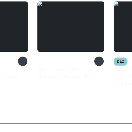
DLC
ros.
Super Smash Bros.
Super 
ор бойца
Ultimate - Piranha Plant
Ultima
599 ₽
Сефир
699 