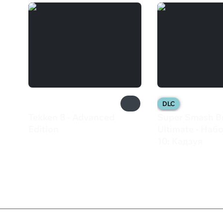
DLC
Tekken 8 - Advanced
Super Smash B
Edition
Ultimate - Наб
3 579 ₽
10: Кадзуя
699 ₽