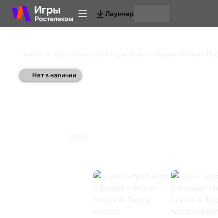
Лаунчер
Super Smash Bro
Главная
Игры для консолей и приставок
Нет в наличии
Super Smash Bros. Ul
Терри Богард
2019
Экшен
Файтинг