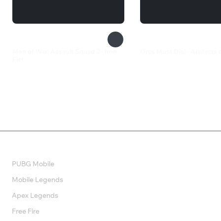
Men of War: Assault Squad 2 - Iron
Orcs Must Die! - Artifacts
Fist
82 ₽
465 ₽
Валюта
PUBG Mobile
Mobile Legends
Apex Legends
Free Fire