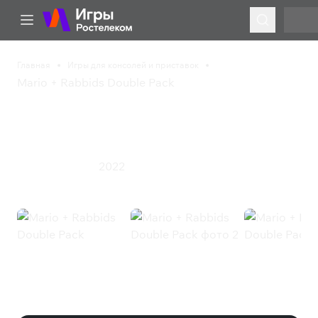
Главная
Игры для консолей и приставок
Mario + Rabbids Double Pack
Mario + Rabbids Double
Pack
2022
Стратегия
Экшен
Mario + Rabbids Double Pack
(Nintendo)