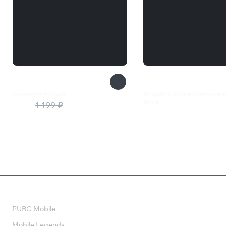
Tormented Souls
Kingdom Come: Deliveranc
Book
840 ₽
1 199 ₽
299 ₽
Валюта
PUBG Mobile
Mobile Legends