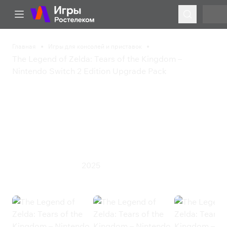
Главная
Игры для консолей и приставок
The Legend of Zelda: Tears of the Kingdom –
Nintendo Switch 2 Edition Upgrade Pack
The Legend of Zelda:
Tears of the Kingdom –
Nintendo Switch 2
Edition Upgrade Pack
2025
Приключения
Экшен